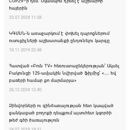
COP29–ի դեմ. Օկամպոն դիմել է աշխարհի
«Հայաստան» խմբակցությունը ևս մասնակցելու է
հայերին
դատավարությանը՝ ի աջակցություն Ամենայն
23.07.2024 11:38
Հայոց կաթողիկոսի և սրբազանների. Աննա
Գրիգորյան
ԿԳՄՍՆ-ն առաջարկում է փոխել դպրոցներում
06.08.2026 17:04
ուսուցիչների աշխատանքի ընդունելու կարգը
18.11.2019 22:48
Քրիստիննե Գրիգորյանը վերանշանակվել է
Արտաքին հետախուզության ծառայության պետի
Հատված «Բուն TV» հեռուստաընկերության՝ Ակսել
պաշտոնում
Բակունցի 125-ամյակին նվիրված ֆիլմից՝ «․․․ Եվ
06.08.2026 14:21
բառերի համար քո մարմարյա»
26.12.2024 12:40
Հայաստանի ներկայիս իշխանությունը ձախողում
է թե՛ երկրի ներսում ազգային համերաշխության
Զինվորների ու զինծառայության հետ կապված
պահպանման, թե՛ արտաքին ճակատում հայ
ցանկացած բողոքի դեպքում այսուհետ կգործի
ժողովրդի շահերի պաշտպանության գործը
թեժ գծի ծառայություն
06.08.2026 14:18
24.07.2019 19:31