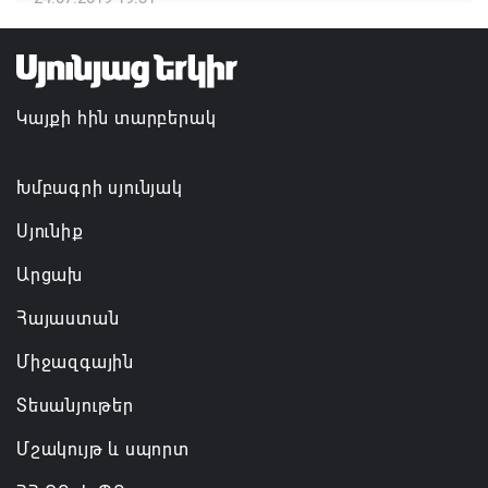
Անդրանիկ Սիմոնյանը վերանշանակվել է ԱԱԾ
տնօրեն, իսկ նրա տեղակալ Արամ Հակոբյանն
ազատվել է պաշտոնից
Կայքի հին տարբերակ
06.08.2026 14:16
Կառավարությունը փոխում է երեք
Խմբագրի սյունյակ
նախարարությունների անվանումները
Սյունիք
06.08.2026 12:45
Արցախ
Բաքվում շարունակում է հայ գերիների վերաքննիչ
Հայաստան
բողոքի քննությունը
Միջազգային
06.08.2026 12:43
Տեսանյութեր
Մշակույթ և սպորտ