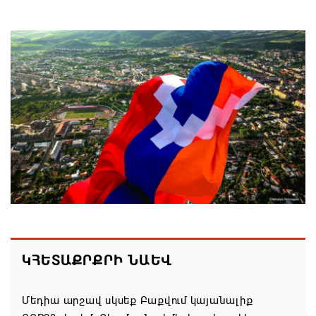
ՌԴ–ն ՀՀ–ից երկաթուղու կոնցեսիոն
կառավարման մասին պաշտոնական դիմում չի
ստացել. Օվերչուկ
06.08.2026 19:03
Հայաստանյայց Առաքելական Եկեղեցու
առաջնորդը կկանգնի դատարանի առջև՝
կառավարության հետ խորացող
հակամարտության պատճառով․ Reuters-ի
արձագանքը
06.08.2026 18:41
Ռուսաստանից Ադրբեջանի տարածքով
Հայաստան է ուղարկվել ցորենով բեռնված 14
ԿՀԵՏԱՔՐՔՐԻ ՆԱԵՎ
վագոն
06.08.2026 17:52
Մեդիա արշավ սկսեք Բաքվում կայանալիք