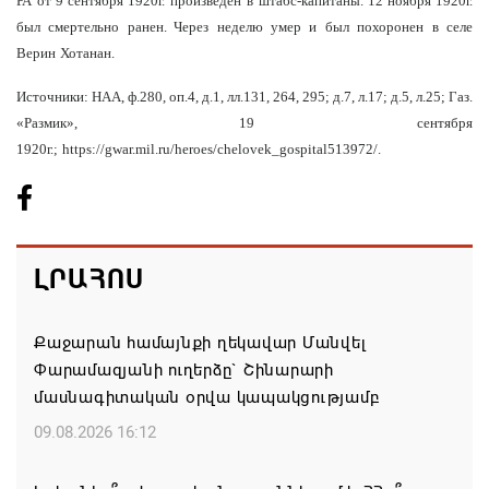
РА
от
9
сентября
1920
г
.
произведен
в
штабс
-
капитаны
. 12
ноября
1920
г
.
был
смертельно
ранен
.
Через
неделю
умер
и
был
похоронен
в
селе
Верин
Хотанан
.
Источники: НАА, ф.280, оп.4, д.1, лл.131, 264, 295; д.7, л.17; д.5, л.25; Газ.
«Размик», 19
сентября
1920г.;
https
://
gwar
.
mil
.
ru
/
heroes
/
chelovek
_
gospital
513972/.
ԼՐԱՀՈՍ
Քաջարան համայնքի ղեկավար Մանվել
Փարամազյանի ուղերձը` Շինարարի
մասնագիտական օրվա կապակցությամբ
09.08.2026 16:12