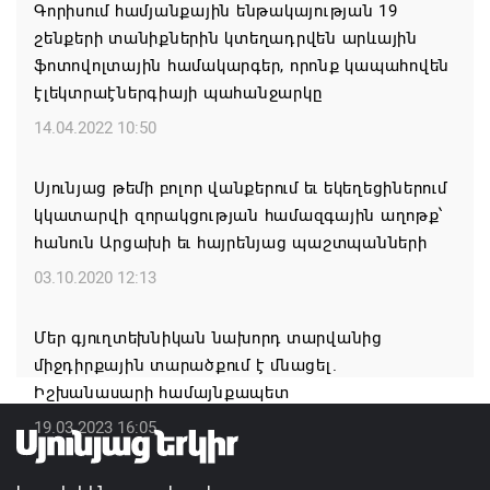
Գորիսում hամյանքային ենթակայության 19
շենքերի տանիքներին կտեղադրվեն արևային
Միասնական աղոթք և Ամենայն Հայոց
ֆոտովոլտային համակարգեր, որոնք կապահովեն
Կաթողիկոսի հայրապետական պատգամը
էլեկտրաէներգիայի պահանջարկը
Միածնաէջ Մայր Տաճարում
14.04.2022 10:50
07.08.2026 19:50
Սյունյաց թեմի բոլոր վանքերում եւ եկեղեցիներում
Ժամանակակից Բելառուսին պակասում է այն
կկատարվի զորակցության համազգային աղոթք՝
կառավարման համակարգը, որը կար խորհրդային
հանուն Արցախի եւ հայրենյաց պաշտպանների
ժամանակներում, հայտարարել է Ալեքսանդր
Լուկաշենկոն
03.10.2020 12:13
07.08.2026 17:16
Մեր գյուղտեխնիկան նախորդ տարվանից
միջդիրքային տարածքում է մնացել.
ՀՀ ԱԱԾ սահմանապահ զորքերի
Իշխանասարի համայնքապետ
պատվիրակությունն այցելել է Լիտվայի
Հանրապետություն
19.03.2023 16:05
07.08.2026 16:57