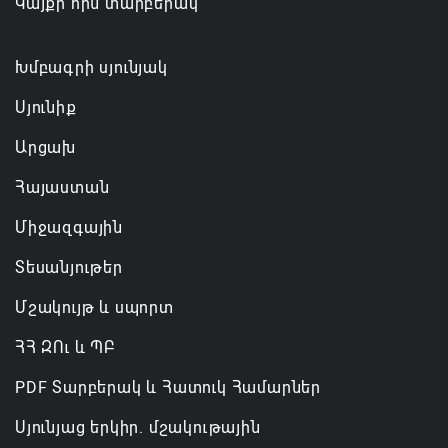
Կայքի հին տարբերակ
Գարեգին Բ-ի և եպիսկոպոսների գործով
դատավորն ինքնաբացարկ է հայտնել
Խմբագրի սյունյակ
07.08.2026 16:55
Սյունիք
Արցախ
Հայաստան
Միջազգային
Տեսանյութեր
Մշակույթ և սպորտ
ՀՀ ԶՈւ և ՊԲ
PDF Տարբերակ և Հատուկ Համարներ
Սյունյաց երկիր. մշակութային