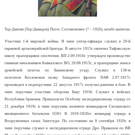
Тер-
Дав
тян (Тер-
Давидов
)
Погос
Согомонович
(? – 1920), штабс-капитан
.
Участник 1-й мировой войны. В чине унтер-офицера служил в 20-й
парковой артиллерийской бригаде. В августе 1915г. окончил Тифлисскую
школу прапорщиков ополчения. ВП 2.09.1916г. утвержден производство
главным начальником Кавказского ВО, 20.08.1915г., в прапорщики запаса
армейской пехоты по Бакинскому уезду. Служил в
138
-м
пехотном
Бохлов
ском полку Западного фронта. ПАФ 2.07.1917г.
произведен в подпоручики. 2
2
августа
191
7
г. получил ранение в бою. В
чине поручика участник обороны Баку 1918г. Служил в войсках
Республики Армения. Приказом по Особому экспедиционному отряду от
21 декабря 1919г. в чине поручика назначен командиром Сисианского
милиционного батальона ОЭО. В 1919-1920гг. командир отряда в
Вооруженных силах Зангезура. По состоянию на 9 сентябр
я
1920
г
.
в
чине
поручика
служил
в
экспедиционном
отряде
Дро
.
Приказом
по
ВВ