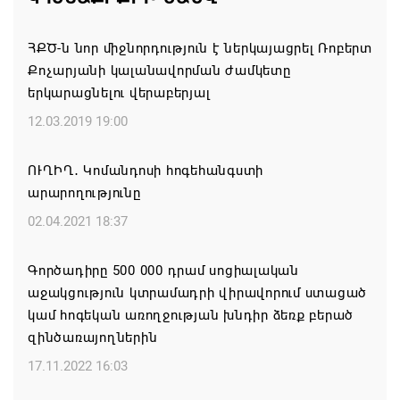
08.08.2026 00:22
ՀՔԾ-ն նոր միջնորդություն է ներկայացրել Ռոբերտ
Քոչարյանի կալանավորման ժամկետը
Միասնական աղոթք և Ամենայն Հայոց
երկարացնելու վերաբերյալ
Կաթողիկոսի հայրապետական պատգամը
Միածնաէջ Մայր Տաճարում
12.03.2019 19:00
07.08.2026 19:50
ՈՒՂԻՂ․ Կոմանդոսի հոգեհանգստի
արարողությունը
Ժամանակակից Բելառուսին պակասում է այն
կառավարման համակարգը, որը կար խորհրդային
02.04.2021 18:37
ժամանակներում, հայտարարել է Ալեքսանդր
Լուկաշենկոն
Գործադիրը 500 000 դրամ սոցիալական
աջակցություն կտրամադրի վիրավորում ստացած
07.08.2026 17:16
կամ հոգեկան առողջության խնդիր ձեռք բերած
զինծառայողներին
ՀՀ ԱԱԾ սահմանապահ զորքերի
պատվիրակությունն այցելել է Լիտվայի
17.11.2022 16:03
Հանրապետություն