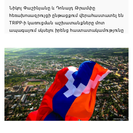
Նիկոլ Փաշինյանը և Դոնալդ Թրամփը
հեռախոսազրույցի ընթացքում վերահաստատել են
TRIPP-ի կառուցման աշխատանքները մոտ
ապագայում սկսելու իրենց հաստատակամությունը
08.08.2026 21:12
Փաշինյանն ու Ալիևը հեռախոսազրույց են ունեցել․
քննարկվել է TRIPP երթուղու նախագծի
իրականացումը
08.08.2026 12:32
Մաքսիմ Հակոբյանն այսօր կդառնար 77
տարեկան
08.08.2026 09:40
Եկեղեցիների համաշխարհային խորհուրդը