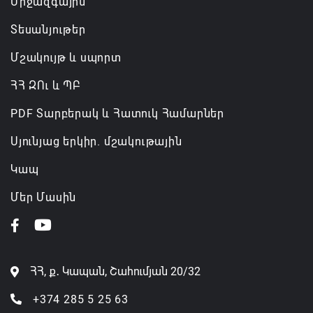
Միջազգային
Տեսանյութեր
Մշակույթ և սպորտ
ՀՀ ԶՈւ և ՊԲ
PDF Տարբերակ և Հատուկ Համարներ
Սյունյաց երկիր. մշակութային
Կապ
Մեր Մասին
ՀՀ, ք․ Կապան, Շահումյան 20/32
+374 285 5 25 63