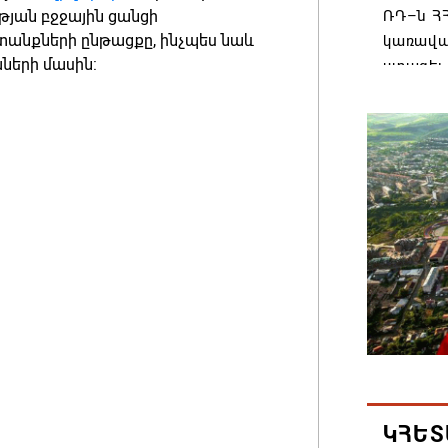
թյան բջջային ցանցի
ՌԴ–ն ՀՀ
նքների ընթացքը, ինչպես նաև
կառավա
ների մասին:
ստացել.
06.08.202
Հայաստ
առաջնո
կառավա
հակամա
արձագա
06.08.202
Ռուսաս
Հայաստա
վագոն
06.08.202
ԿՀԵՏ