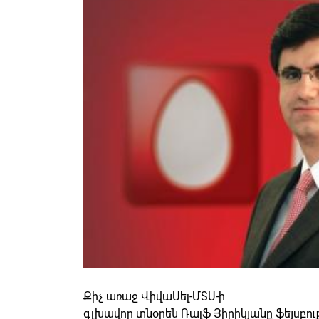
Քիչ առաջ ՎիվաՍել-ՄՏՍ-ի
գլխավոր տնօրեն Ռալֆ Յիրիկյանը ֆեյսբո