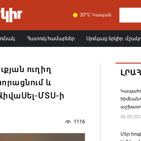
o
20
C Կապան
յունակ
Հատուկ համարներ
Սյունյաց երկիր. մշակ
ւքյան ուղիղ
ԼՐԱ
նորացնում և
Կապահո
ՎիվաՍել-ՄՏՍ-ի
հիմնան
աշխատ
06.08.202
1116
Մեր հոգ