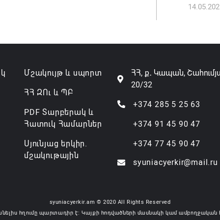
14.05.202
Անդրան
տնօրեն,
ազատվե
06.08.202
ակ
Մշակույթ և սպորտ
ՀՀ, ք․ Կապան, Շահումյ
20/32
Կառավար
ՀՀ ԶՈւ և ՊԲ
նախարա
+374 285 5 25 63
PDF Տարբերակ և
06.08.202
Հատուկ Համարներ
+374 91 45 90 47
Սյունյաց երկիր.
+374 77 45 90 47
մշակութային
syuniacyerkir@mail.ru
syuniacyerkir.am © 2020 All Rights Reserved
անելիս հղումը պարտադիր է: Կայքի հոդվածների մասնակի կամ ամբողջական 