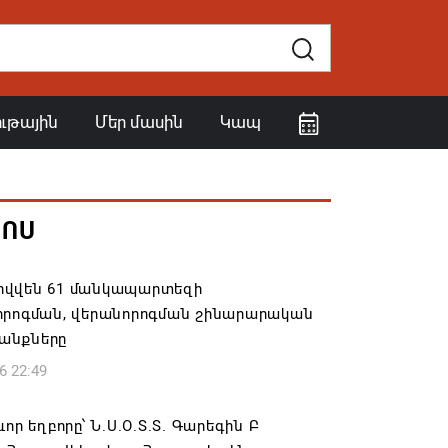
ութային
Մեր մասին
Կապ
ՀՈՍ
վվեն 61 մանկապարտեզի
որոգման, վերանորոգման շինարարական
անքները
6 22:49
ևոր եղբորը՝ Ն.Ս.Օ.Տ.Տ. Գարեգին Բ