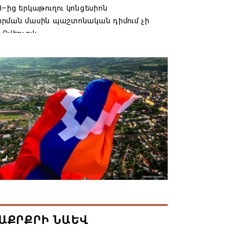
–ից երկաթուղու կոնցեսիոն
րման մասին պաշտոնական դիմում չի
 Օվերչուկ
6 19:03
անյայց Առաքելական Եկեղեցու
րդը կկանգնի դատարանի առջև՝
րության հետ խորացող
րտության պատճառով․ Reuters-ի
նքը
6 18:41
տանից Ադրբեջանի տարածքով
ն է ուղարկվել ցորենով բեռնված 14
6 17:52
ԱՔՐՔՐԻ ՆԱԵՎ