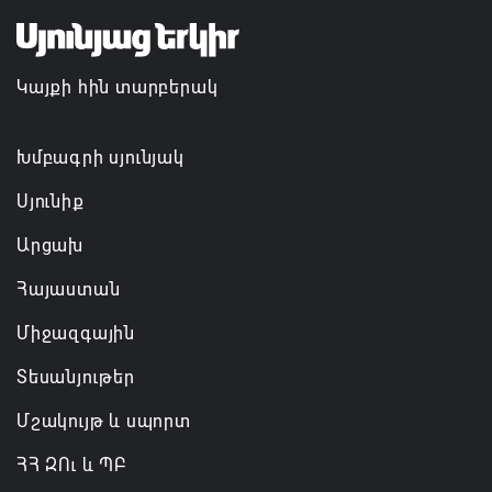
Եկեղեցիների համաշխարհային խորհուրդը
մտահոգություն է հայտնել Եկեղեցու շուրջ
Կայքի հին տարբերակ
ստեղծված իրավիճակի հետ կապված
08.08.2026 00:22
Խմբագրի սյունյակ
Սյունիք
Արցախ
Հայաստան
Միջազգային
Տեսանյութեր
Մշակույթ և սպորտ
ՀՀ ԶՈւ և ՊԲ