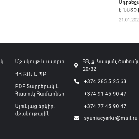
Ադրբեջ
է ՆԱՏՕ-
Անդրան
21.01.202
տնօրեն,
ազատվե
06.08.202
Կառավար
ակ
Մշակույթ և սպորտ
ՀՀ, ք․ Կապան, Շահումյ
նախարա
20/32
06.08.202
ՀՀ ԶՈւ և ՊԲ
+374 285 5 25 63
PDF Տարբերակ և
Հատուկ Համարներ
+374 91 45 90 47
Սյունյաց երկիր.
+374 77 45 90 47
մշակութային
syuniacyerkir@mail.ru