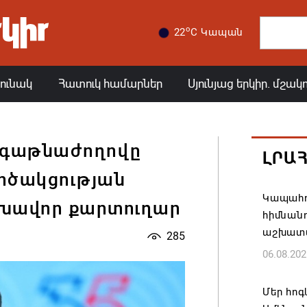
o
22
C Կապան
յունակ
Հատուկ համարներ
Սյունյաց երկիր. մշակ
ագաթնաժողովը
ԼՐԱ
րծակցության
Կապահո
լխավոր քարտուղար
հիմնան
աշխատ
285
06.08.202
Մեր հոգ