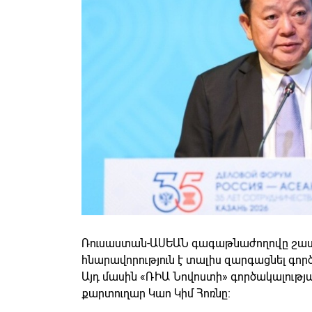
Ռուսաստան-ԱՍԵԱՆ գագաթնաժողովը շատ կ
հնարավորություն է տալիս զարգացնել գո
Այդ մասին «ՌԻԱ Նովոստի» գործակալությա
քարտուղար Կաո Կիմ Հոռնը։