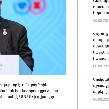
Ամենայ
դատարան
և դատա
06.08.202
Կոչ ենք
մնալ այ
վտանգել
կայունո
հայտար
06.08.202
Մոսկվա
արևոր է. այն կողմերին
զբոսաշ
րծնական համագործակցությունը:
այցելել
նն ասել է ԱՍԵԱՆ-ի գլխավոր
06.08.202