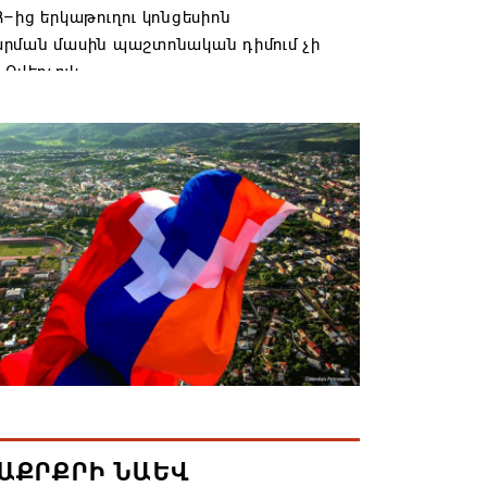
–ից երկաթուղու կոնցեսիոն
րման մասին պաշտոնական դիմում չի
 Օվերչուկ
6 19:03
անյայց Առաքելական Եկեղեցու
րդը կկանգնի դատարանի առջև՝
րության հետ խորացող
րտության պատճառով․ Reuters-ի
նքը
6 18:41
տանից Ադրբեջանի տարածքով
ն է ուղարկվել ցորենով բեռնված 14
6 17:52
ԱՔՐՔՐԻ ՆԱԵՎ