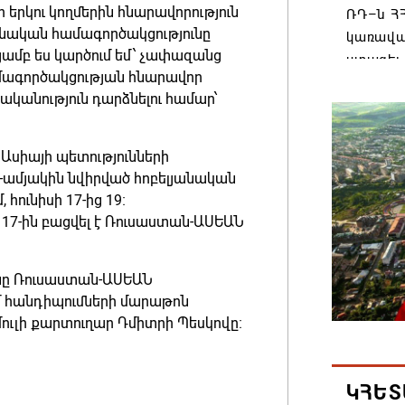
երկու կողմերին հնարավորություն
ՌԴ–ն ՀՀ
ծնական համագործակցությունը
կառավա
ամբ ես կարծում եմ՝ չափազանց
ստացել.
ամագործակցության հնարավոր
06.08.202
րականություն դարձնելու համար՝
Հայաստ
Ասիայի պետությունների
առաջնո
5-ամյակին նվիրված հոբելյանական
կառավա
ունիսի 17-ից 19։
հակամա
17-ին բացվել է Ռուսաստան-ԱՍԵԱՆ
արձագա
06.08.202
նը Ռուսաստան-ԱՍԵԱՆ
մ հանդիպումների մարաթոն
Ռուսաս
ուլի քարտուղար Դմիտրի Պեսկովը։
Հայաստա
վագոն
06.08.202
ԿՀԵՏ