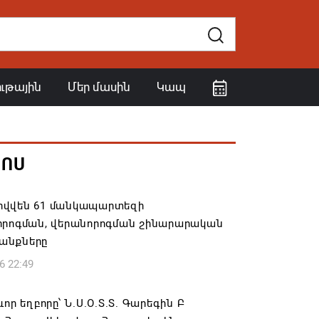
ութային
Մեր մասին
Կապ
ՀՈՍ
վվեն 61 մանկապարտեզի
որոգման, վերանորոգման շինարարական
անքները
6 22:49
ևոր եղբորը՝ Ն.Ս.Օ.Տ.Տ. Գարեգին Բ