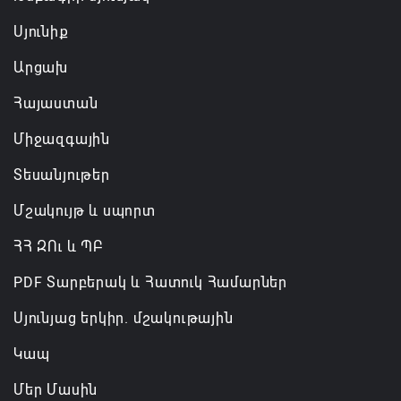
Սյունիք
Արցախ
Հայաստան
Միջազգային
Տեսանյութեր
Մշակույթ և սպորտ
ՀՀ ԶՈւ և ՊԲ
PDF Տարբերակ և Հատուկ Համարներ
Սյունյաց երկիր. մշակութային
Կապ
Մեր Մասին