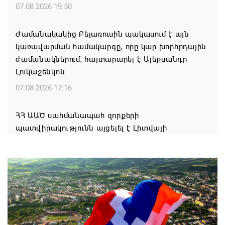
07.08.2026 19:50
Ժամանակակից Բելառուսին պակասում է այն
կառավարման համակարգը, որը կար խորհրդային
ժամանակներում, հայտարարել է Ալեքսանդր
Լուկաշենկոն
07.08.2026 17:16
ՀՀ ԱԱԾ սահմանապահ զորքերի
պատվիրակությունն այցելել է Լիտվայի
Հանրապետություն
07.08.2026 16:57
Գարեգին Բ-ի և եպիսկոպոսների գործով
դատավորն ինքնաբացարկ է հայտնել
07.08.2026 16:55