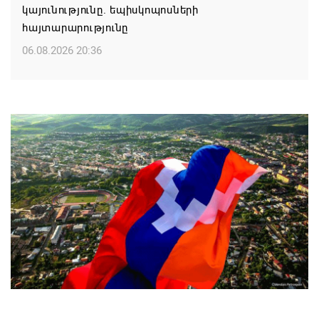
կայունությունը. եպիսկոպոսների
հայտարարությունը
06.08.2026 20:36
Մոսկվան կարող է ռուսաստանցի
զբոսաշրջիկներին հետ պահել Հայաստան
այցելելուց․ Մատվիենկո
06.08.2026 20:30
ՌԴ–ն ՀՀ–ից երկաթուղու կոնցեսիոն
կառավարման մասին պաշտոնական դիմում չի
ստացել. Օվերչուկ
06.08.2026 19:03
Հայաստանյայց Առաքելական Եկեղեցու
առաջնորդը կկանգնի դատարանի առջև՝