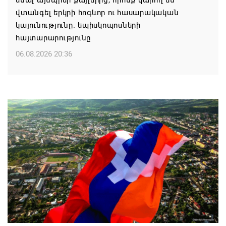
մնալ այնպիսի քայլերից, որոնք կարող են
վտանգել երկրի հոգևոր ու հասարակական
կայունությունը. եպիսկոպոսների
հայտարարությունը
06.08.2026 20:36
Մոսկվան կարող է ռուսաստանցի
զբոսաշրջիկներին հետ պահել Հայաստան
այցելելուց․ Մատվիենկո
06.08.2026 20:30
ՌԴ–ն ՀՀ–ից երկաթուղու կոնցեսիոն
կառավարման մասին պաշտոնական դիմում չի
ստացել. Օվերչուկ
06.08.2026 19:03
Հայաստանյայց Առաքելական Եկեղեցու