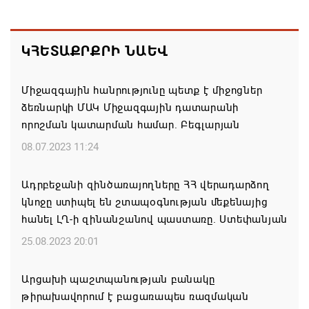
առաջնորդը կկանգնի դատարանի առջև՝
կառավարության հետ խորացող
հակամարտության պատճառով․ Reuters-ի
ԿՀԵՏԱՔՐՔՐԻ ՆԱԵՎ
արձագանքը
06.08.2026 18:41
Միջազգային հանրությունը պետք է միջոցներ
ձեռնարկի ՄԱԿ Միջազգային դատարանի
Ռուսաստանից Ադրբեջանի տարածքով
որոշման կատարման համար. Բեգլարյան
Հայաստան է ուղարկվել ցորենով բեռնված 14
08.07.2023 11:24
վագոն
06.08.2026 17:52
Ադրբեջանի զինծառայողները ՀՀ վերադարձող
կնոջը ստիպել են շտապօգնության մեքենայից
«Հայաստան» խմբակցությունը ևս մասնակցելու է
հանել ԼՂ-ի զինանշանով պաստառը. Ստեփանյան
դատավարությանը՝ ի աջակցություն Ամենայն
25.08.2023 20:01
Հայոց կաթողիկոսի և սրբազանների. Աննա
Գրիգորյան
Արցախի պաշտպանության բանակը
06.08.2026 17:04
թիրախավորում է բացառապես ռազմական