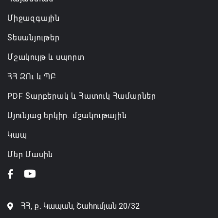
Կառավարությունը փոխում է երեք
Միջազգային
նախարարությունների անվանումները
06.08.2026 12:45
Տեսանյութեր
Մշակույթ և սպորտ
ՀՀ ԶՈւ և ՊԲ
PDF Տարբերակ և Հատուկ Համարներ
Սյունյաց երկիր. մշակութային
Կապ
Մեր Մասին
ՀՀ, ք․ Կապան, Շահումյան 20/32