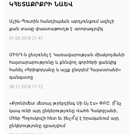
ԿՀԵՏԱՔՐՔՐԻ ՆԱԵՎ
ստեղծված իրավիճակի հետ կապված
08.08.2026 00:22
Ալիև-Պուտին հանդիպման արդյունքում ավելի
քան տասը փաստաթուղթ է ստորագրվել
Միասնական աղոթք և Ամենայն Հայոց
Կաթողիկոսի հայրապետական պատգամը
01.09.2018 21:47
Միածնաէջ Մայր Տաճարում
ՄԻԵԴ-ն ընդունել է Կառավարության միակողմանի
07.08.2026 19:50
հայտարարությունը և քննվող գործերի ցանկից
հանել «Գրիգորյանը և այլք ընդդեմ Հայաստանի»
Ժամանակակից Բելառուսին պակասում է այն
գանգատը
կառավարման համակարգը, որը կար խորհրդային
ժամանակներում, հայտարարել է Ալեքսանդր
08.11.2018 17:12
Լուկաշենկոն
«Քրոնիմետ մետալ թրեյդինգ Սի Այ Էս» ՓԲԸ. ի՞նչ
07.08.2026 17:16
կապ ունի այդ ընկերությունը Վահե Հակոբյանի,
Մհեր Պոլոսկովի հետ եւ ինչո՞վ է իրականում այդ
ՀՀ ԱԱԾ սահմանապահ զորքերի
ընկերությունը զբաղվում
պատվիրակությունն այցելել է Լիտվայի