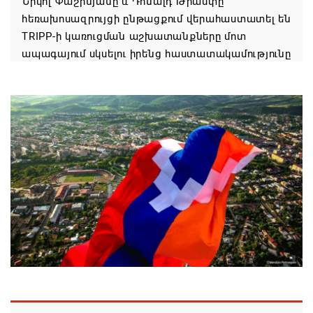
Նիկոլ Փաշինյանը և Դոնալդ Թրամփը
հեռախոսազրույցի ընթացքում վերահաստատել են
TRIPP-ի կառուցման աշխատանքները մոտ
ապագայում սկսելու իրենց հաստատակամությունը
08.08.2026 21:12
Փաշինյանն ու Ալիևը հեռախոսազրույց են ունեցել․
քննարկվել է TRIPP երթուղու նախագծի
իրականացումը
08.08.2026 12:32
Մաքսիմ Հակոբյանն այսօր կդառնար 77
տարեկան
08.08.2026 09:40
Եկեղեցիների համաշխարհային խորհուրդը
մտահոգություն է հայտնել Եկեղեցու շուրջ