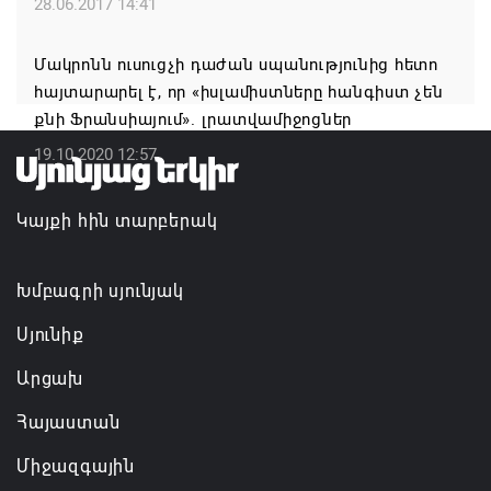
Հանրապետություն
28.06.2017 14:41
07.08.2026 16:57
Մակրոնն ուսուցչի դաժան սպանությունից հետո
հայտարարել է, որ «իսլամիստները հանգիստ չեն
Գարեգին Բ-ի և եպիսկոպոսների գործով
քնի Ֆրանսիայում». լրատվամիջոցներ
դատավորն ինքնաբացարկ է հայտնել
19.10.2020 12:57
07.08.2026 16:55
Կայքի հին տարբերակ
Թուրքիան, Սաուդյան Արաբիան և Պակիստանը
ռազմական դաշինք ստեղծելու մասին
համաձայնագիր են ստորագրել
Խմբագրի սյունյակ
07.08.2026 16:43
Սյունիք
Արցախ
Հայաստան
Միջազգային