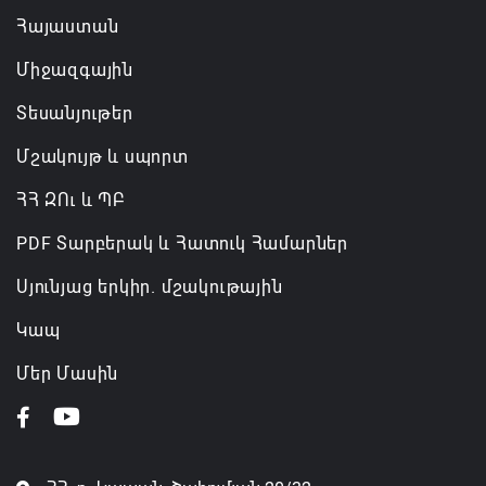
Հայաստան
Միջազգային
Տեսանյութեր
Մշակույթ և սպորտ
ՀՀ ԶՈւ և ՊԲ
PDF Տարբերակ և Հատուկ Համարներ
Սյունյաց երկիր. մշակութային
Կապ
Մեր Մասին