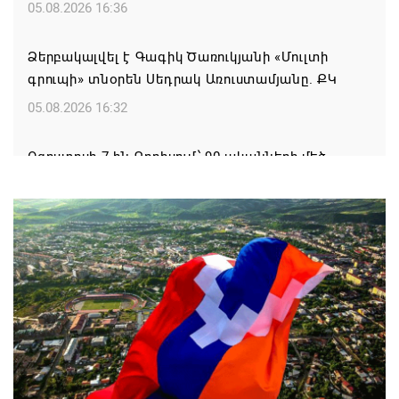
05.08.2026 16:36
Ձերբակալվել է Գագիկ Ծառուկյանի «Մուլտի
գրուպի» տնօրեն Սեդրակ Առուստամյանը. ՔԿ
05.08.2026 16:32
Օգոստոսի 7-ին Գորիսում՝ 90-ականների մեծ
DISCO PARTY
05.08.2026 15:44
Սպառված իշխանության ախտանիշը
05.08.2026 14:27
Եթե մարզային այցի ժամանակ հայտնվում ենք
այլ երկրի տարածքում, մեղավորը դուք եք․
պատգամավորը՝ ՔՊ-ականին