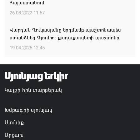
Հայաստանում
ՍԶՆԱԿ ԵՎ ԴԻՑՄԱՅՐԻ ԳՅՈՒՂԵՐԸ ԱՅՍՈՒՀԵՏԵՎ
26.08.2022 11:57
ՀԱՄԱԿԱՐԳՎԱԾ ՋՐԱՄԱՏԱԿԱՐԱՐՈՒՄ ԿՈՒՆԵՆԱՆ
05.08.2026 11:26
Վարդան Ղուկասյանը երդմամբ պաշտոնապես
ստանձնեց Գյումրու քաղաքապետի պաշտոնը
Հայկ Դեմոյանը հանցագործության մասին
19.04.2025 12:45
հաղորդում է ներկայացրել
05.08.2026 11:06
Կայքի հին տարբերակ
Խմբագրի սյունյակ
Սյունիք
Արցախ