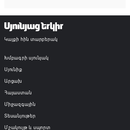
07.08.2026 16:09
Ռուսաստանի բանակը «Իսկանդերով» հարվածել է
ուկրաինական գնացքին
Կայքի հին տարբերակ
07.08.2026 14:32
Խմբագրի սյունյակ
Սյունիք
Արցախ
Հայաստան
Միջազգային
Տեսանյութեր
Մշակույթ և սպորտ