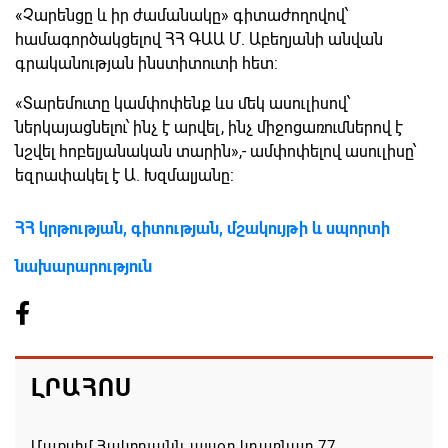
«Չարենցը և իր ժամանակը» գիտաժողովով՝
համագործակցելով ՀՀ ԳԱԱ Մ. Աբեղյանի անվան
գրականության ինստիտուտի հետ:
«Տարեմուտը կամփոփենք ևս մեկ ասուլիսով՝
ներկայացնելու՝ ինչ է արվել, ինչ միջոցառումներով է
նշվել հոբելյանական տարին»,- ամփոփելով ասուլիսը՝
եզրափակել է Ա. Խզմալյանը:
ՀՀ կրթության, գիտության, մշակույթի և սպորտի
նախարարություն
ԼՐԱՀՈՍ
Մաքսիմ Հակոբյանն այսօր կդառնար 77