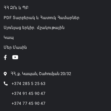
ՀՀ ԶՈւ և ՊԲ
PDF Տարբերակ և Հատուկ Համարներ
Սյունյաց երկիր. մշակութային
Կապ
Մեր Մասին
ՀՀ, ք․ Կապան, Շահումյան 20/32
+374 285 5 25 63
+374 91 45 90 47
+374 77 45 90 47