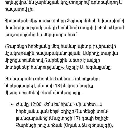
ուղեկցվում են չարենցյան կոչ-տողերով՝ գոտեպնդող և
հավատով լի:
Հիմնական միջոցառումները Ֆիլհարմոնիկ նվագախմբի
մասնակցությամբ տեղի կունենան ապրիլի 4-ին «Արամ
Խաչատրյան›› համերգասրահում:
«Չարենցի հոբելյանը մեզ համար պետք է վերածվի
մշակութային հավաքականության: Ամբողջ տարվա
միջոցառումներով Չարենցին պետք է ավելի
մոտեցնենք հանրությանը»,- նշել է Ա. Խզմալյանը:
Թանգարանի տնօրեն Ժաննա Մանուկյանը
ներկայացրել է մարտի 13-ին կայանալիք
միջոցառումների ժամանակացույցը.
Ժամը 12։00. «Ե՛ս եմ հիմա - մի պոետ …»
հոբելյանական երթ՝ Եղիշե Չարենցի տուն-
թանգարանից (Մաշտոցի 17) դեպի Եղիշե
Չարենցի հուշարձան (Օղակաձև զբոսայգի),