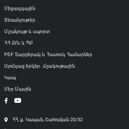
Միջազգային
Տեսանյութեր
Մշակույթ և սպորտ
ՀՀ ԶՈւ և ՊԲ
PDF Տարբերակ և Հատուկ Համարներ
Սյունյաց երկիր. մշակութային
Կապ
Մեր Մասին
ՀՀ, ք․ Կապան, Շահումյան 20/32