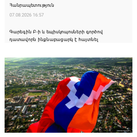
Հանրապետություն
07.08.2026 16:57
Գարեգին Բ-ի և եպիսկոպոսների գործով
դատավորն ինքնաբացարկ է հայտնել
07.08.2026 16:55
Թուրքիան, Սաուդյան Արաբիան և Պակիստանը
ռազմական դաշինք ստեղծելու մասին
համաձայնագիր են ստորագրել
07.08.2026 16:43
Հայ ժողովուրդն է ընտրում Հայոց Հայրապետին և
հեռացնելու ընթացակարգ չկա
07.08.2026 16:39