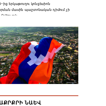
–ից երկաթուղու կոնցեսիոն
րման մասին պաշտոնական դիմում չի
 Օվերչուկ
6 19:03
անյայց Առաքելական Եկեղեցու
րդը կկանգնի դատարանի առջև՝
րության հետ խորացող
րտության պատճառով․ Reuters-ի
նքը
6 18:41
տանից Ադրբեջանի տարածքով
ն է ուղարկվել ցորենով բեռնված 14
6 17:52
ԱՔՐՔՐԻ ՆԱԵՎ