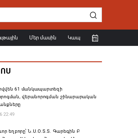
ութային
Մեր մասին
Կապ
ՀՈՍ
վվեն 61 մանկապարտեզի
որոգման, վերանորոգման շինարարական
անքները
6 22:49
ևոր եղբորը՝ Ն.Ս.Օ.Տ.Տ. Գարեգին Բ