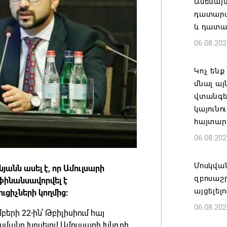
Ամենայ
դատարան
և դատա
06.08.202
Կոչ ենք
մնալ այ
վտանգել
կայունո
հայտար
06.08.202
Մոսկվա
նն ասել է, որ Ամուլսարի
զբոսաշ
ֆինանսավորվել է
այցելել
ւցիչների կողմից:
06.08.202
րի 22-ին՝ Թբիլիսիում հայ
պմանը խոսելով Ամուլսարի խնդրի