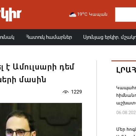
o
19
C Կապան
յունակ
Հատուկ համարներ
Սյունյաց երկիր. մշակ
 է Ամուլսարի դեմ
ԼՐԱ
երի մասին
Կապահո
1229
հիմնան
աշխատ
06.08.202
Մեր հոգ