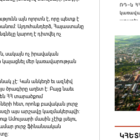
ՌԴ–ն ՀՀ
կառավա
թյունն այն ոլորտն է, որը պետք է
ստացել.
անում: Այդուհանդերձ, Հայաստանը
06.08.202
նգնելը կարող է դիտվել ոչ
Հայաստ
, սակայն ոչ իրավական
առաջնո
կայացնել մեր կառավարության
կառավա
հակամա
արձագա
ակ չէ: Կան անկեղծ եւ ազնիվ
յս ծրագիրը աղետ է: Բայց նաեւ
06.08.202
 են ՀՀ տարածքում
երի հետ, որոնք բավական լուրջ
Ռուսաս
պեսզի այս արշավը կազմակերպվի:
Հայաստա
ք Ամուլսարի մասին չէիք լսելու,
վագոն
 համար լուրջ ֆինանսական
06.08.202
ետը:
ԿՀԵՏ