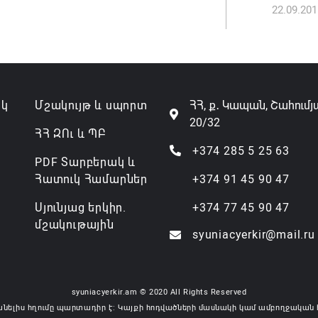
22.09.201
Անդրան
տնօրեն,
ազատվե
06.08.202
ակ
Մշակույթ և սպորտ
ՀՀ, ք․ Կապան, Շահումյ
20/32
Կառավար
ՀՀ ԶՈւ և ՊԲ
նախարա
+374 285 5 25 63
PDF Տարբերակ և
06.08.202
Հատուկ Համարներ
+374 91 45 90 47
Սյունյաց երկիր.
+374 77 45 90 47
մշակութային
syuniacyerkir@mail.ru
syuniacyerkir.am © 2020 All Rights Reserved
անելիս հղումը պարտադիր է: Կայքի հոդվածների մասնակի կամ ամբողջական 