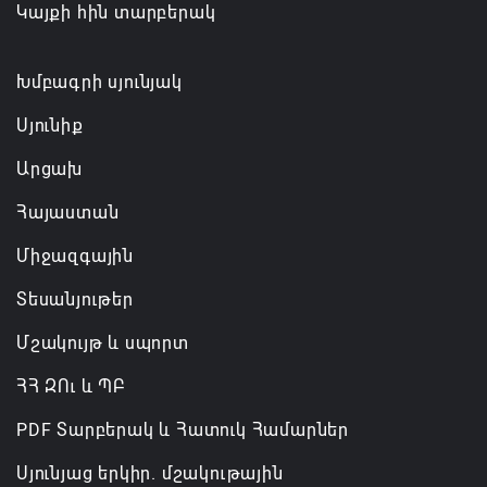
Կայքի հին տարբերակ
06.08.2026 14:18
Անդրանիկ Սիմոնյանը վերանշանակվել է ԱԱԾ
Խմբագրի սյունյակ
տնօրեն, իսկ նրա տեղակալ Արամ Հակոբյանն
Սյունիք
ազատվել է պաշտոնից
Արցախ
06.08.2026 14:16
Հայաստան
Կառավարությունը փոխում է երեք
Միջազգային
նախարարությունների անվանումները
06.08.2026 12:45
Տեսանյութեր
Մշակույթ և սպորտ
ՀՀ ԶՈւ և ՊԲ
PDF Տարբերակ և Հատուկ Համարներ
Սյունյաց երկիր. մշակութային