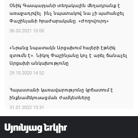
06.08.2026 17:52
Օնիկ Գասպարյանի տեղակալին մեղադրանք է
առաջադրվել. ինչ նպատակով նա չի պահանջել
«Հայաստան» խմբակցությունը ևս մասնակցելու է
Փաշինյանի հրաժարականը. «Ժողովուրդ»
դատավարությանը՝ ի աջակցություն Ամենայն
06.03.2021 10:00
Հայոց կաթողիկոսի և սրբազանների. Աննա
Գրիգորյան
«Նրանց նպատակն Արցախում հայերի էթնիկ
06.08.2026 17:04
զտումն է». Նիկոլ Փաշինյանը կոչ է արել ճանաչել
Արցախի անկախությունը
Քրիստիննե Գրիգորյանը վերանշանակվել է
29.10.2020 14:52
Արտաքին հետախուզության ծառայության պետի
պաշտոնում
Հայաստանի կառավարությունը կրճատում է
06.08.2026 14:21
ինքնամեկուսացման ժամկետները
31.01.2022 15:31
Հայաստանի ներկայիս իշխանությունը ձախողում
է թե՛ երկրի ներսում ազգային համերաշխության
պահպանման, թե՛ արտաքին ճակատում հայ
ժողովրդի շահերի պաշտպանության գործը