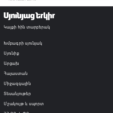
դատավորն ինքնաբացարկ է հայտնել
07.08.2026 16:55
Կայքի հին տարբերակ
Թուրքիան, Սաուդյան Արաբիան և Պակիստանը
ռազմական դաշինք ստեղծելու մասին
համաձայնագիր են ստորագրել
Խմբագրի սյունյակ
07.08.2026 16:43
Սյունիք
Արցախ
Հայաստան
Միջազգային
Տեսանյութեր
Մշակույթ և սպորտ