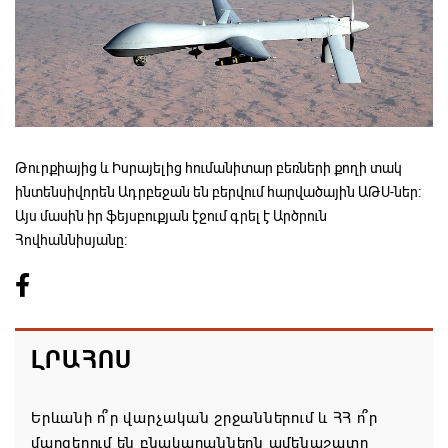
Թուրքիայից և Իսրայելից հումանիտար բեռների քողի տակ
ինտենսիվորեն Ադրբեջան են բերվում հարվածային ԱԹՍ-ներ։
Այս մասին իր ֆեյսբուքյան էջում գրել է Արծրուն
Հովհաննիսյանը։
ԼՐԱՀՈՍ
Երևանի ո՞ր վարչական շրջաններում և ՀՀ ո՞ր
մարզերում են բնակարաններն ամենաշատը