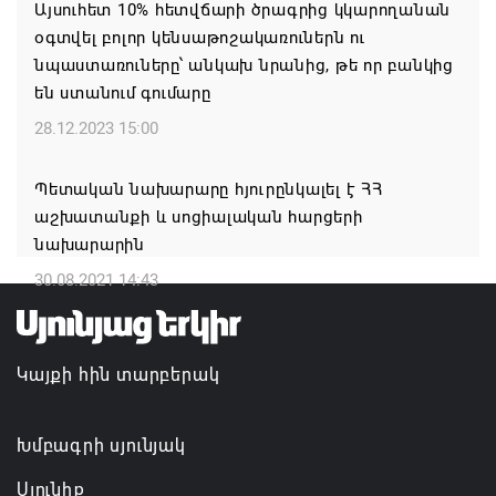
Ռուսաստանի և Հայաստանի միջև
Այսուհետ 10% հետվճարի ծրագրից կկարողանան
առևտրաշրջանառության նվազման միտումը
օգտվել բոլոր կենսաթոշակառուներն ու
կշարունակվի. Օվերչուկ
նպաստառուները՝ անկախ նրանից, թե որ բանկից
են ստանում գումարը
06.08.2026 12:08
28.12.2023 15:00
Մեկնարկել է «Շուկայի զարգացող ՓՄՁ
դերակատարների» աջակցության մրցութային
Պետական նախարարը հյուրընկալել է ՀՀ
հայտադիմումների ընդունումը
աշխատանքի և սոցիալական հարցերի
նախարարին
06.08.2026 12:05
30.08.2021 14:43
Կապան քաղաքում ավարտին է հասցվել
համայնքապետարանի պատվիրատվությամբ
իրականացված ևս մեկ ծրագիր
Կայքի հին տարբերակ
06.08.2026 11:58
Խմբագրի սյունյակ
Ինչո՞ւ է Հաջիևն ավելի վստահ, քան Փաշինյանը․
Սուրեն Սուրենյանց
Սյունիք