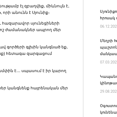
ԲՆԱԿԱՎ
ությամբ էլ զբաղվեք, միևնույն է,
Սյունիք
07.08.202
 որի անունն է Սյունիք։
հրոսակ
ու հազարավոր սյունեցիների
06.12.202
Կապան 
ոշ ժամանակներ ապրող մեր
նախաձե
մեծածա
Մեղրի հ
բնակավ
րավ գործերի գլխին կանգնած եք,
պաշտոն
 ենք) հետագա զարգացում
մանկապ
07.08.202
07.03.202
Ռուսաս
ամփին է
․․․
սպասում է իր կարող
է ուկր
Կապանու
կինոթա
07.08.202
 տեր կանգնենք հայրենական մեր
29.08.202
TRIP ծր
Հայաստ
Օգոստոս
կլաստե
կունեն