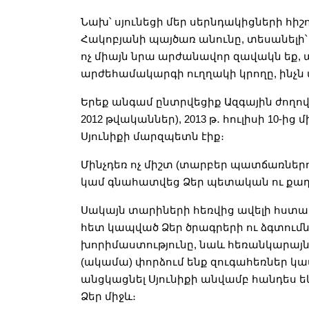
Նախ՝ սյունեցի մեր սերնդակիցների հիշո
Հակոբյանի պայծառ անունը, տեսանելի՝ 
ոչ միայն նրա արժանավոր զավակն եք, 
արժեհամակարգի ուղղակի կրողը, ինչն 
Երեք անգամ ընտրվեցիք Ազգային ժողով
2012 թվականներ), 2013 թ
․
հուլիսի 10-ից մ
Սյունիքի մարզպետն էիք։
Մինչդեռ ոչ միշտ (տարբեր պատճառներ
կամ գնահատվեց Ձեր պետական ու քաղ
Սակայն տարիների հեռվից ավելի հստակ 
հետ կապված Ձեր ծրագրերի ու ձգտումն
խորիմաստությունը, նաև հեռանկարայն
(ակամա) փորձում ենք զուգահեռներ կ
անցկացնել Սյունիքի անվամբ հանդես ե
Ձեր միջև։