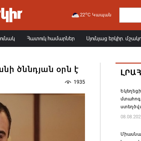
o
22
C Կապան
յունակ
Հատուկ համարներ
Սյունյաց երկիր. մշակ
նի ծննդյան օրն է
ԼՐԱ
1935
Եկեղեց
մտահոգո
ստեղծվ
08.08.202
Միասնա