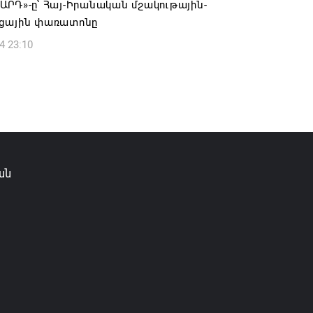
ՐԴ»-ը՝ Հայ-Իրանական մշակութային-
6 13:49
ցային փառատոնը
4 23:10
ան