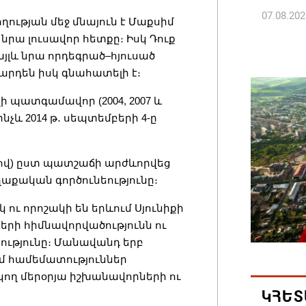
07.08.202
ղության մեջ մնայուն է Մաքսիմ
նրա լուսավոր հետքը։ Իսկ Դուք
Թուրքի
այլև նրա որդեգրած–հյուսած
ռազմակ
արդեն իսկ գնահատելի է։
համաձա
ի պատգամավոր (2004, 2007 և
07.08.202
ինչև 2014 թ
․
սեպտեմբերի 4-ը
Հայ ժող
ով) ըստ պատշաճի արժևորվեց
և հեռաց
աքական գործունեությունը։
07.08.202
ու որոշակի են երևում Սյունիքի
Կաթողի
երի հիմնավորվածությունն ու
նիստը 
ությունը։ Մանավանդ երբ
ամ համեմատություններ
07.08.202
կող մերօրյա իշխանավորների ու
ԿՀԵՏ
ՀՐԱՎԻՐ