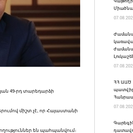
Կաթողի
Միածնա
07.08.202
Ժամանա
կառավա
ժամանակ
Լուկաշե
07.08.202
ՀՀ ԱԱԾ
պատվիրա
դյան 49-րդ տարեդարձի
Հանրապ
07.08.202
րումով միշտ չէ, որ Հայաստանի
Գարեգին
դատավո
ողություններ են պահպանվում։