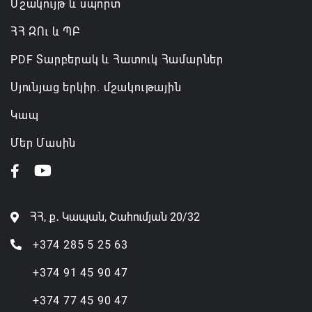
Մշակույթ և սպորտ
ՀՀ ԶՈւ և ՊԲ
PDF Տարբերակ և Հատուկ Համարներ
Սյունյաց երկիր. մշակութային
Կապ
Մեր Մասին
ՀՀ, ք․ Կապան, Շահումյան 20/32
+374 285 5 25 63
+374 91 45 90 47
+374 77 45 90 47