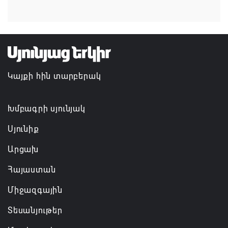
կլաստերների զարգացման համար
07.08.2026 13:49
Այս օրը պատմության մեջ կարձանագրվի որպես
ամոթի ու դավաճանության օր․ ՌԴ և Նոր
Կայքի հին տարբերակ
Նախիջևանի հայոց թեմ
07.08.2026 12:50
Խմբագրի սյունյակ
Սյունիք
Արցախ
Հայաստան
Միջազգային
Տեսանյութեր