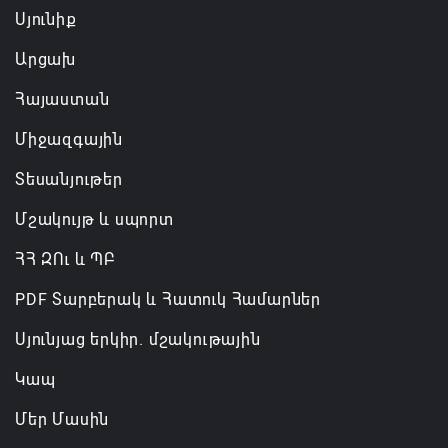
Սյունիք
Արցախ
Հայաստան
Միջազգային
Տեսանյութեր
Մշակույթ և սպորտ
ՀՀ ԶՈւ և ՊԲ
PDF Տարբերակ և Հատուկ Համարներ
Սյունյաց երկիր. մշակութային
Կապ
Մեր Մասին