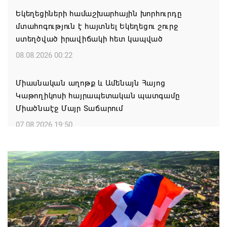
Եկեղեցիների համաշխարհային խորհուրդը
մտահոգություն է հայտնել Եկեղեցու շուրջ
ստեղծված իրավիճակի հետ կապված
08.08.2026 00:22
Միասնական աղոթք և Ամենայն Հայոց
Կաթողիկոսի հայրապետական պատգամը
Միածնաէջ Մայր Տաճարում
07.08.2026 19:50
Ժամանակակից Բելառուսին պակասում է այն
կառավարման համակարգը, որը կար խորհրդային
ժամանակներում, հայտարարել է Ալեքսանդր
Լուկաշենկոն
07.08.2026 17:16