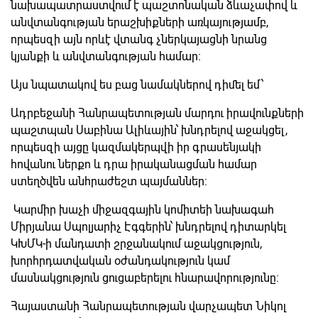
նախապատրաստվում է պաշտոնական ձևաչափով և
անվտանգության երաշխիքների առկայությամբ,
որպեսզի այն որևէ վտանգ չներկայացնի նրանց
կյանքի և անվտանգության համար։
Այս նպատակով ես բաց նամակներով դիմել եմ՝
Ադրբեջանի Հանրապետության մարդու իրավունքների
պաշտպան Սաբինա Ալիևային՝ խնդրելով աջակցել,
որպեսզի այցը կազմակերպվի իր գրասենյակի
հովանու ներքո և դրա իրականացման համար
ստեղծվեն անհրաժեշտ պայմաններ։
Կարմիր խաչի միջազգային կոմիտեի նախագահ
Միրյանա Սպոլյարիչ Էգգերին՝ խնդրելով դիտարկել
ԿԽՄԿ-ի մանդատի շրջանակում աջակցություն,
խորհրդատվական օժանդակություն կամ
մասնակցություն ցուցաբերելու հնարավորությունը։
Հայաստանի Հանրապետության վարչապետ Նիկոլ