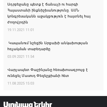
Ադրբեջանը պետք է ճանաչի ու հարգի
Հայաստանի ինքնիշխանությունը. ԱՄՆ
ՀՐԱՎԻՐՈՒՄ ԵՆՔ ՄԻԱՍԻՆ ՆՇԵԼՈՒ ՏԱՇՏՈՒՆ
կոնգրեսականն աջակցություն է հայտնել հայ
ԲՆԱԿԱՎԱՅՐԻ ՕՐԸ
ժողովրդին
07.08.2026 16:21
19.11.2021 11:01
Կապան համայնքի ղեկավար Գևորգ Փարսյանի
Կապանում նշեցին Արցախի անկախության
նախաձեռնությամբ ճանապարհաշինական
հռչակման տարեդարձը
մեծածավալ աշխատանքներ՝ գյուղական
բնակավայրերում
03.09.2021 11:54
07.08.2026 16:09
Վարչապետ Փաշինյանը հեռախոսազրույց է
ունեցել Մասուդ Փեզեշքիանի հետ
Ռուսաստանի բանակը «Իսկանդերով» հարվածել է
ուկրաինական գնացքին
11.08.2025 15:03
07.08.2026 14:32
TRIP ծրագրով 120 մլն եվրո ներդրում՝