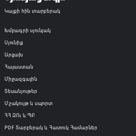
Հայաստանի մի շարք զբոսաշրջային
Կայքի հին տարբերակ
կլաստերների զարգացման համար
07.08.2026 13:49
Խմբագրի սյունյակ
Սյունիք
Արցախ
Հայաստան
Միջազգային
Տեսանյութեր
Մշակույթ և սպորտ
ՀՀ ԶՈւ և ՊԲ
PDF Տարբերակ և Հատուկ Համարներ