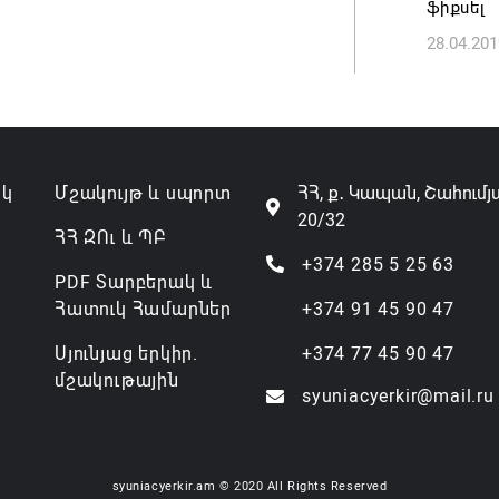
ֆիքսել
28.04.201
Անդրան
տնօրեն,
ազատվե
06.08.202
ակ
Մշակույթ և սպորտ
ՀՀ, ք․ Կապան, Շահումյ
Կառավար
20/32
նախարա
ՀՀ ԶՈւ և ՊԲ
06.08.202
+374 285 5 25 63
PDF Տարբերակ և
Հատուկ Համարներ
+374 91 45 90 47
Սյունյաց երկիր.
+374 77 45 90 47
մշակութային
syuniacyerkir@mail.ru
syuniacyerkir.am © 2020 All Rights Reserved