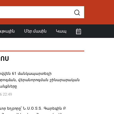
ութային
Մեր մասին
Կապ
ՀՈՍ
վվեն 61 մանկապարտեզի
որոգման, վերանորոգման շինարարական
անքները
6 22:49
ևոր եղբորը՝ Ն.Ս.Օ.Տ.Տ. Գարեգին Բ