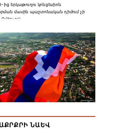
–ից երկաթուղու կոնցեսիոն
րման մասին պաշտոնական դիմում չի
 Օվերչուկ
6 19:03
անյայց Առաքելական Եկեղեցու
րդը կկանգնի դատարանի առջև՝
րության հետ խորացող
րտության պատճառով․ Reuters-ի
նքը
6 18:41
տանից Ադրբեջանի տարածքով
ն է ուղարկվել ցորենով բեռնված 14
6 17:52
ԱՔՐՔՐԻ ՆԱԵՎ