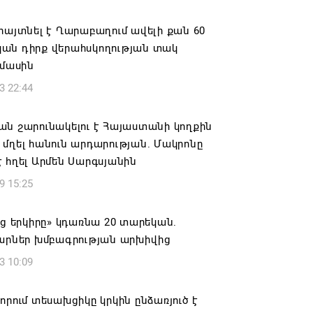
ան» խմբակցությունը ևս մասնակցելու է
հայտնել է Ղարաբաղում ավելի քան 60
ությանը՝ ի աջակցություն Ամենայն
ն ​​դիրք վերահսկողության տակ
աթողիկոսի և սրբազանների. Աննա
 մասին
յան
3 22:44
6 17:04
ն շարունակելու է Հայաստանի կողքին
նե Գրիգորյանը վերանշանակվել է
մղել հանուն արդարության. Մակրոնը
ն հետախուզության ծառայության պետի
 հղել Արմեն Սարգսյանին
ում
9 15:25
6 14:21
աց երկիրը» կդառնա 20 տարեկան.
նի ներկայիս իշխանությունը ձախողում
կարներ խմբագրության արխիվից
րկրի ներսում ազգային համերաշխության
3 10:09
ման, թե՛ արտաքին ճակատում հայ
դի շահերի պաշտպանության գործը
որում տեսախցիկը կրկին ընձառյուծ է
6 14:18