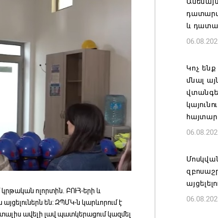
Ամենայ
դատարան
և դատա
06.08.202
Կոչ ենք
մնալ այ
վտանգել
կայունո
հայտար
06.08.202
Մոսկվա
զբոսաշ
այցելել
մ կրթական ոլորտին. ԲՈՒՀ-երի և
06.08.202
այցելուներն են: ԶՊՄԿ-ն կարևորում է
ն տալիս ավելի լավ պատկերացում կազմել