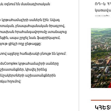
ՌԴ–ն ՀՀ
նաև օգնում են մասնագիտական
կառավա
ստացել.
 կրթահամալիրի սաներն էին: Ավագ
06.08.202
ագիտական, բնապահպանական ծրագրով,
ատասխան հրահանգավորումը ստանալուց
նքին, ապա շրջել նաև ֆաբրիկայում,
Հայաստ
ութ ցիկլի ողջ ընթացքը:
առաջնո
կառավա
տով այցերը հաճախակի բնույթ են կրում:
հակամա
արձագա
 EduComplex կրթահամալիրի սաները
խատանքներ, կիսվել իրենց
06.08.202
վ: Աշակերտների աշխատանքներին
ռկա հղումով:
Ռուսաս
Հայաստա
վագոն
06.08.202
ԿՀԵՏ