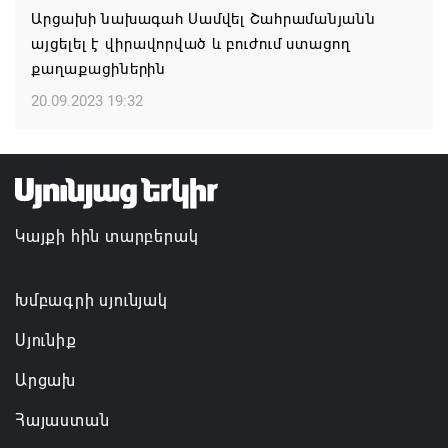
Արցախի նախագահ Սամվել Շահրամանյանն
Կապան համայնքի ղեկավար Գևորգ Փարսյանի
այցելել է վիրավորված և բուժում ստացող
նախաձեռնությամբ ճանապարհաշինական
քաղաքացիներին
մեծածավալ աշխատանքներ՝ գյուղական
բնակավայրերում
20.09.2023 19:32
07.08.2026 16:09
Ռուսաստանի բանակը «Իսկանդերով» հարվածել է
ուկրաինական գնացքին
Կայքի հին տարբերակ
07.08.2026 14:32
Խմբագրի սյունյակ
Սյունիք
Արցախ
Հայաստան