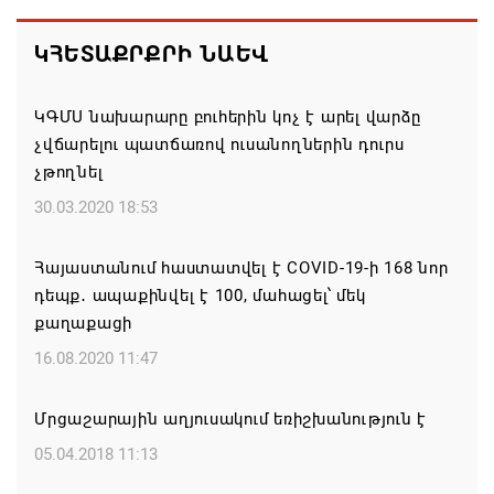
ռազմական դաշինք ստեղծելու մասին
ԿՀԵՏԱՔՐՔՐԻ ՆԱԵՎ
համաձայնագիր են ստորագրել
07.08.2026 16:43
ԿԳՄՍ նախարարը բուհերին կոչ է արել վարձը
չվճարելու պատճառով ուսանողներին դուրս
Հայ ժողովուրդն է ընտրում Հայոց Հայրապետին և
չթողնել
հեռացնելու ընթացակարգ չկա
30.03.2020 18:53
07.08.2026 16:39
Հայաստանում հաստատվել է COVID-19-ի 168 նոր
Կաթողիկոսի և 6 եպիսկոպոսի գործով դատական
դեպք․ ապաքինվել է 100, մահացել՝ մեկ
նիստը կանցկացվի դռնփակ
քաղաքացի
07.08.2026 16:34
16.08.2020 11:47
ՀՐԱՎԻՐՈՒՄ ԵՆՔ ՄԻԱՍԻՆ ՆՇԵԼՈՒ ՏԱՇՏՈՒՆ
Մրցաշարային աղյուսակում եռիշխանություն է
ԲՆԱԿԱՎԱՅՐԻ ՕՐԸ
05.04.2018 11:13
07.08.2026 16:21