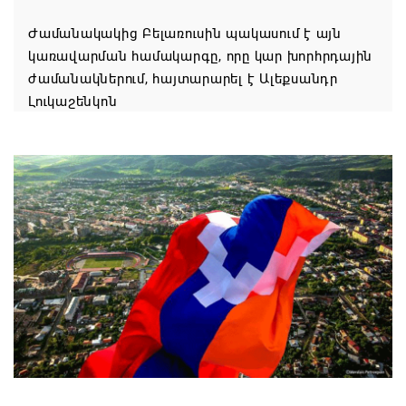
Ժամանակակից Բելառուսին պակասում է այն
կառավարման համակարգը, որը կար խորհրդային
ժամանակներում, հայտարարել է Ալեքսանդր
Լուկաշենկոն
07.08.2026 17:16
ՀՀ ԱԱԾ սահմանապահ զորքերի
պատվիրակությունն այցելել է Լիտվայի
Հանրապետություն
07.08.2026 16:57
Գարեգին Բ-ի և եպիսկոպոսների գործով
դատավորն ինքնաբացարկ է հայտնել
07.08.2026 16:55
Թուրքիան, Սաուդյան Արաբիան և Պակիստանը