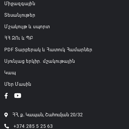
Միջազգային
Տեսանյութեր
Մշակույթ և սպորտ
ՀՀ ԶՈւ և ՊԲ
PDF Տարբերակ և Հատուկ Համարներ
Սյունյաց երկիր. մշակութային
Կապ
Մեր Մասին
ՀՀ, ք․ Կապան, Շահումյան 20/32
+374 285 5 25 63