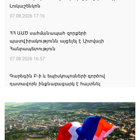
Լուկաշենկոն
07.08.2026 17:16
ՀՀ ԱԱԾ սահմանապահ զորքերի
պատվիրակությունն այցելել է Լիտվայի
Հանրապետություն
07.08.2026 16:57
Գարեգին Բ-ի և եպիսկոպոսների գործով
դատավորն ինքնաբացարկ է հայտնել
07.08.2026 16:55
Թուրքիան, Սաուդյան Արաբիան և Պակիստանը
ռազմական դաշինք ստեղծելու մասին
համաձայնագիր են ստորագրել
07.08.2026 16:43