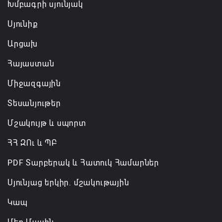
Խմբագրի սյունյակ
Սյունիք
Արցախ
Հայաստան
Միջազգային
Տեսանյութեր
Մշակույթ և սպորտ
ՀՀ ԶՈւ և ՊԲ
PDF Տարբերակ և Հատուկ Համարներ
Սյունյաց երկիր. մշակութային
Կապ