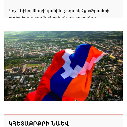
Կոչ` Նիկոլ Փաշինյանին. չեղարկե՛ք «Թրամփի
ուղի» հայաստանակործան ադրբեջանա-
թուրքական ծրագիրը
09.08.2026 21:18
Ֆիդան. Հայաստանն ու Ադրբեջանը շարժվում են
դեպի մշտական խաղաղության համաձայնագիր
09.08.2026 16:42
Սիսիան համայնքի ղեկավար Հովսեփ Առաքելյանի
շնորհավորական ուղերձը Շինարարի
մասնագիտական օրվա կապակցությամբ
09.08.2026 16:37
Քաջարանցի ուսանողները ճանաչողական այց
ԿՀԵՏԱՔՐՔՐԻ ՆԱԵՎ