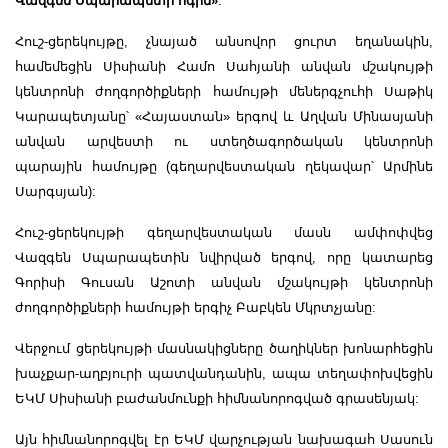
Վազգեն Սպարապետի ոգին»
:
Հուշ-ցերեկույթը, չնայած անսովոր ցուրտ եղանակին,
համեմեցին Սիսիանի Համո Սահյանի անվան մշակույթի
կենտրոնի ժողգործիքների համույթի մեներգչուհի Սաթիկ
Կարապետյանը՝ «Հայաստան» երգով և Աղվան Մինասյանի
անվան արվեստի ու ստեղծագործական կենտրոնի
պարային համույթը (գեղարվեստական ղեկավար՝ Արմինե
Սարգսյան):
Հուշ-ցերեկույթի գեղարվեստական մասն ամփոփվեց
Վազգեն Սպարապետին նվիրված երգով, որը կատարեց
Գորիսի Գուսան Աշոտի անվան մշակույթի կենտրոնի
ժողգործիքների համույթի երգիչ Բաբկեն Մկրտչյանը:
Վերջում ցերեկույթի մասնակիցները ծաղիկներ խոնարհեցին
խաչքար-աղբյուրի պատվանդանին, ապա տեղափոխվեցին
ԵԿՄ Սիսիանի բաժանմունքի հիմնանորոգված գրասենյակ:
Այն հիմնանորոգվել էր ԵԿՄ վարչության նախագահ Սասուն