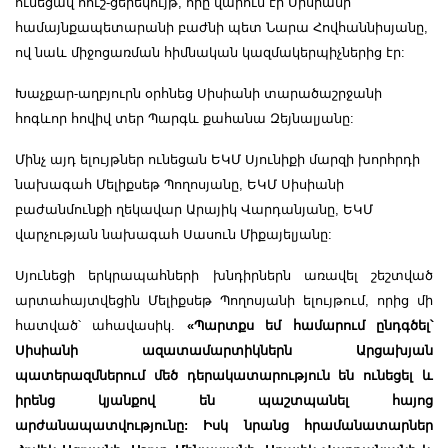
ունեցավ հուշ-ցերեկույթ, որը վարում էր Սիսիանի
համայնքապետարանի բաժնի պետ Նարա Հովհաննիսյանը,
ով նաև միջոցառման հիմնական կազմակերպիչներից էր:
Խաչքար-աղբյուրն օրհնեց Սիսիանի տարածաշրջանի
հոգևոր հովիվ տեր Պարգև քահանա Զեյնալյանը:
Մինչ այդ ելույթներ ունեցան ԵԿՄ Սյունիքի մարզի խորհրդի
նախագահ Մելիքսեթ Պողոսյանը, ԵԿՄ Սիսիանի
բաժանմունքի ղեկավար Արայիկ Վարդանյանը, ԵԿՄ
վարչության նախագահ Սասուն Միքայելյանը:
Սյունեցի երկրապահների խնդիրներն առավել շեշտված
արտահայտվեցին Մելիքսեթ Պողոսյանի ելույթում, որից մի
հատված՝ ահավասիկ.
«Պարտքս եմ համարում ընդգծել՝
Սիսիանի ազատամարտիկներն Արցախյան
պատերազմներում մեծ դերակատարություն են ունեցել և
իրենց կյանքով են պաշտպանել հայոց
արժանապատվությունը: Իսկ նրանց հրամանատարներ