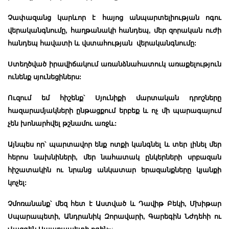
Չափազանց կարևոր է հայոց անպարտելիության ոգու
վերականգնումը, հաղթանակի հանդեպ, մեր զորական ուժի
հանդեպ հավատի և վստահության վերականգնումը:
Ստեղծված իրավիճակում առանձնահատուկ առաքելություն
ունենք սյունեցիներս:
Ուզում եմ հիշենք՝ Սյունիքի մարտական դրոշները
հազարամյակների ընթացքում երբեք և ոչ մի պարագայում
չեն խոնարհվել թշնամու առջև:
Այնպես որ՝ պարտավոր ենք ոտքի կանգնել և տեր լինել մեր
հերոս նախնիների, մեր նահատակ ընկերների սրբազան
հիշատակին ու նրանց անկատար երազանքները կյանքի
կոչել:
Չմոռանանք՝ մեզ հետ է Աստված և Դավիթ Բեկի, Մխիթար
Սպարապետի, Անդրանիկ Զորավարի, Գարեգին Նժդեհի ու