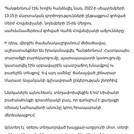
Պանթեոնում էին հողին հանձնվել նաև 2022-ի սեպտեմբերի
13-15-ի մարտական գործողությունների ընթացքում զոհված
Սերժ Հովսեփյանի, նոյեմբերի 15-ին Մեղրու
սահմանամերձում զոհված Վահե Հովսեփյանի աճյունները:
Ի դեպ, վերջին ժամանակաշրջանում մեծածավալ
աշխատանքներ են իրականացվել Պանթեոնում: Հատկապես
տարածքի բարեկարգումը, պարսպապատի կառուցումը
կատարվել էին սրբավայրին պատշաճող խնամքով ու
բարեշեն տեսքով: Եվ այդ ամենը՝ ճանաչված շինարար
Մարատ Ասլանյանի գլխավորած ընկերության շնորհիվ:
Ներկաներն այնուհետև տեղափոխվեցին ԵԿՄ Սիսիանի
բաժանմունքի գրասենյակի բակ, որ գտնվում է քաղաքի
Սիսակ Նահապետի անունը կրող հրապարակի
մերձակայքում:
Այնտեղ էլ՝ օրերս տեղադրված խաչքար-աղբյուրի մոտ, տեղի