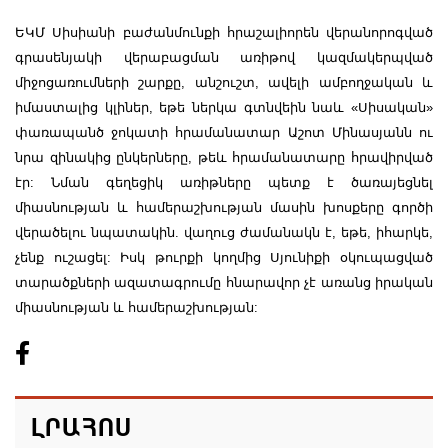
ԵԿՄ Սիսիանի բաժանմունքի հրաշալիորեն վերանորոգված
գրասենյակի վերաբացման առիթով կազմակերպված
միջոցառումների շարքը, անշուշտ, ավելի ամբողջական և
իմաստալից կլիներ, եթե ներկա գտնվեին նաև «Սիսական»
փառապանծ ջոկատի հրամանատար Աշոտ Մինասյանն ու
նրա զինակից ընկերները, թեև հրամանատարը հրավիրված
էր: Նման գեղեցիկ առիթները պետք է ծառայեցնել
միասնության և համերաշխության մասին խոսքերը գործի
վերածելու նպատակին. վաղուց ժամանակն է, եթե, իհարկե,
չենք ուշացել: Իսկ թուրքի կողմից Սյունիքի օկուպացված
տարածքների ազատագրումը հնարավոր չէ առանց իրական
միասնության և համերաշխության:
ԼՐԱՀՈՍ