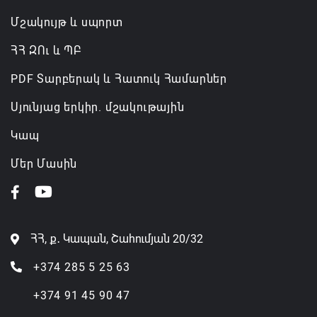
Մշակույթ և սպորտ
ՀՀ ԶՈւ և ՊԲ
PDF Տարբերակ և Հատուկ Համարներ
Սյունյաց երկիր. մշակութային
Կապ
Մեր Մասին
ՀՀ, ք․ Կապան, Շահումյան 20/32
+374 285 5 25 63
+374 91 45 90 47