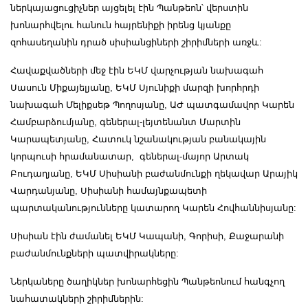
ներկայացուցիչներ այցելել էին Պանթեոն՝ վերստին
խոնարհվելու հանուն հայրենիքի իրենց կյանքը
զոհասեղանին դրած սիսիանցիների շիրիմների առջև:
Հավաքվածների մեջ էին ԵԿՄ վարչության նախագահ
Սասուն Միքայելյանը, ԵԿՄ Սյունիքի մարզի խորհրդի
նախագահ Մելիքսեթ Պողոսյանը, ԱԺ պատգամավոր Կարեն
Համբարձումյանը, գեներալ-լեյտենանտ Մարտին
Կարապետյանը, Հատուկ նշանակության բանակային
կորպուսի հրամանատար, գեներալ-մայոր Արտակ
Բուդաղյանը, ԵԿՄ Սիսիանի բաժանմունքի ղեկավար Արայիկ
Վարդանյանը, Սիսիանի համայնքապետի
պարտականությունները կատարող Կարեն Հովհաննիսյանը:
Սիսիան էին ժամանել ԵԿՄ Կապանի, Գորիսի, Քաջարանի
բաժանմունքների պատվիրակները:
Ներկաները ծաղիկներ խոնարհեցին Պանթեոնում հանգչող
նահատակների շիրիմներին: