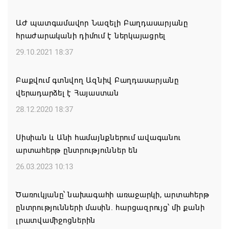
կատարեցին Զանգեզուրի պղնձամոլիբդենային
կոմբինատի հանքավայր
ԱԺ պատգամավոր Նազելի Բաղդասարյանը
09.08.2026 16:29
հրաժարականի դիմում է ներկայացրել
29.10.2021 18:37
Մեղրի համայնքի ղեկավար Խաչատուր
Անդրեասյանի ուղերձը Շինարարի օրվա առթիվ
Բաքվում գտնվող Ազնիվ Բաղդասարյանը
09.08.2026 16:20
վերադարձել է Հայաստան
28.12.2020 18:37
Քաջարան համայնքի ղեկավար Մանվել
Փարամազյանի ուղերձը` Շինարարի
Սիսիան և Անի համայնքներում ավագանու
մասնագիտական օրվա կապակցությամբ
արտահերթ ընտրություններ են
09.08.2026 16:12
26.03.2023 10:13
Երևանի ո՞ր վարչական շրջաններում և ՀՀ ո՞ր
Ծառուկյանը՝ նախագահի առաջարկի, արտահերթ
մարզերում են բնակարաններն ամենաշատը
ընտրությունների մասին. հարցազրույց՝ մի քանի
թանկացել
լրատվամիջոցներին
08.08.2026 21:31