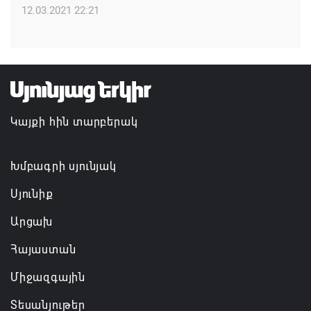
12.03.2021 22:21
ԱՄՆ-ն շարունակում է լիովին հանձնառու լինել
ՀՀ-ի և Ադրբեջանի հետ համագործակցությանը.
Ռուբիո
08.08.2026 21:25
Կայքի հին տարբերակ
Խմբագրի սյունյակ
Սյունիք
Արցախ
Հայաստան
Միջազգային
Տեսանյութեր