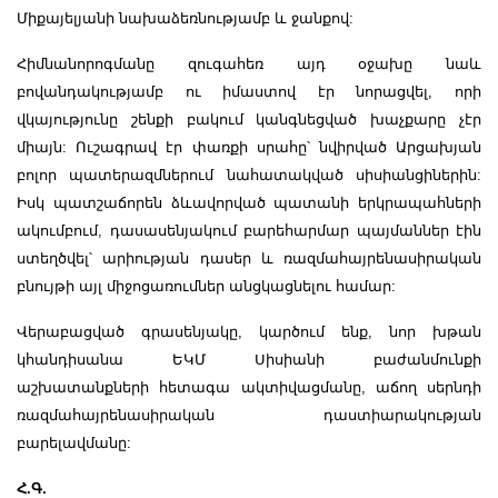
Միքայելյանի նախաձեռնությամբ և ջանքով:
Հիմնանորոգմանը զուգահեռ այդ օջախը նաև
բովանդակությամբ ու իմաստով էր նորացվել, որի
վկայությունը շենքի բակում կանգնեցված խաչքարը չէր
միայն: Ուշագրավ էր փառքի սրահը՝ նվիրված Արցախյան
բոլոր պատերազմներում նահատակված սիսիանցիներին:
Իսկ պատշաճորեն ձևավորված պատանի երկրապահների
ակումբում, դասասենյակում բարեհարմար պայմաններ էին
ստեղծվել՝ արիության դասեր և ռազմահայրենասիրական
բնույթի այլ միջոցառումներ անցկացնելու համար:
Վերաբացված գրասենյակը, կարծում ենք, նոր խթան
կհանդիսանա ԵԿՄ Սիսիանի բաժանմունքի
աշխատանքների հետագա ակտիվացմանը, աճող սերնդի
ռազմահայրենասիրական դաստիարակության
բարելավմանը:
Հ.Գ.