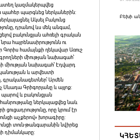
մատեղ կազմակերպվեց
ն պահեր պարգևեց ներկաներին։
Բեխի ա
երկայացնել Ակսել Բակունց
07.08.202
յունը, դրանով ևս մեկ անգամ,
ելով բակունցյան ահռելի գրական
 նրա հայրենասիրությունն ու
«ՀայաՔվ
ր Գորիս համայնքի ղեկավար Առուշ
07.08.202
 գրողների միության նախագահ՝
ի միության նախագահ՝ Էդվարդ
Շարուն
կանության և արվեստի
առաջին 
, գրականագետներ՝ Արմեն
Էդվարդ
 Սևադա Գրիգորյանը և այլոք։
զինծառ
ւ պարով և բակունցյան
 հանրությանը ներկայացվեց նաև
դիրքեր
ցուցադրությունը, որը կրում էր
07.08.202
ունցի աչքերով» խորագիրը:
ունցի տուն-թանգարանին նվիրեց
ԵԱՏՄ խ
ցի դիմանկարը:
ԿՀԵՏ
փաստաթ