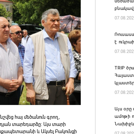
մեծածա
բնակավ
07.08.202
Ռուսաս
է ուկր
07.08.202
TRIP ծր
Հայաստ
կլաստե
07.08.202
Այս օր
ամոթի ո
նշվեց հայ մեծանուն գրող,
Նախիջև
նդյան տարեդարձը: Այս տարի
յնքապետարանի և Ակսել Բակունցի
07.08.202