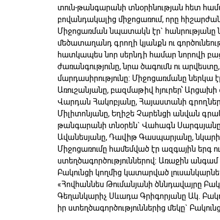
տուն-թանգարանի տնօրինության հետ հա
բովանդակալից միջոցառում, որը հիշարժա
Միջոցառման նպատակն էր` հանրությանը ն
մեծատաղանդ գրողի կյանքն ու գործունեութ
հատկապես նոր սերնդի համար նորովի բաց
ժառանգությունը, նրա ծագումն ու արվեստը,
մարդասիրությունը։ Միջոցառմանը ներկա է
Առուշանյանը, բազմաթիվ հյուրեր՝ Արցախի
Վարդան Հակոբյանը, Հայաստանի գրողներ
Միլիտոնյանը, Եղիշե Չարենցի անվան գրա
թանգարանի տնօրեն` Վահագն Սարգսյանը
Ավանեսյանը, Դավիթ Գասպարյանը, նկարիչ
Միջոցառումը համեմված էր ազգային երգ ո
ստեղծագործություններով: Առաջին անգամ
Բակունցի կողմից կատարված լուսանկարների 
«Հովհաննես Թումանյանի ծննդավայրը Բակ
Գեղանկարիչ Սևադա Գրիգորյանը Ակ. Բակ
իր ստեղծագործություններից մեկը` Բակուն