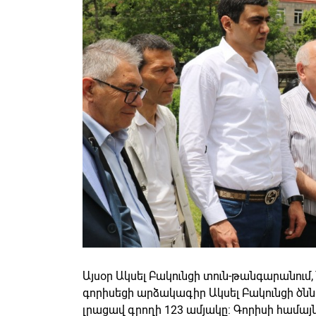
Այսօր Ակսել Բակունցի տուն-թանգարանում, 
գորիսեցի արձակագիր Ակսել Բակունցի ծն
լրացավ գրողի 123 ամյակը: Գորիսի համա