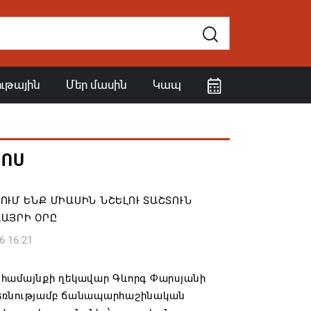
ութային
Մեր մասին
Կապ
ՀՈՍ
ՈՒՄ ԵՆՔ ՄԻԱՍԻՆ ՆՇԵԼՈՒ ՏԱՇՏՈՒՆ
ԱՅՐԻ ՕՐԸ
6 16:21
համայնքի ղեկավար Գևորգ Փարսյանի
ռնությամբ ճանապարհաշինական