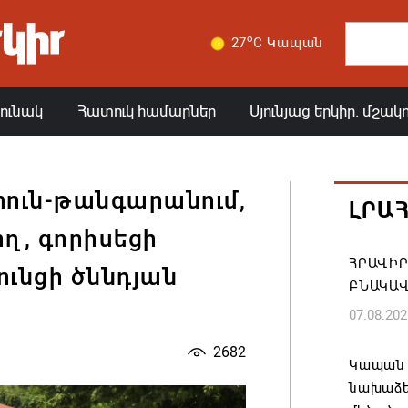
o
27
C Կապան
յունակ
Հատուկ համարներ
Սյունյաց երկիր. մշակ
 տուն-թանգարանում,
ԼՐԱ
ող, գորիսեցի
ՀՐԱՎԻՐ
ւնցի ծննդյան
ԲՆԱԿԱՎ
07.08.202
2682
Կապան 
նախաձե