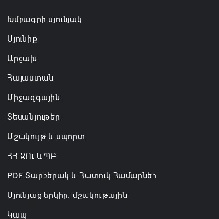
ռազմական դաշինք ստեղծելու մասին
համաձայնագիր են ստորագրել
Խմբագրի սյունյակ
07.08.2026 16:43
Սյունիք
Արցախ
Հայաստան
Միջազգային
Տեսանյութեր
Մշակույթ և սպորտ
ՀՀ ԶՈւ և ՊԲ
PDF Տարբերակ և Հատուկ Համարներ
Սյունյաց երկիր. մշակութային
Կապ