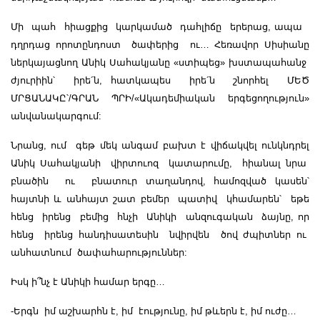
Մի պահ հիացքից կարկամած դահլիճը երերաց, ապա
դղրդաց որոտընդոստ ծափերից ու… Հեռավոր Սիսիանը
ներկայացնող Անիկ Սահակյանը «ստիպեց» խստապահանջ
ժյուրիին՝ իրե´ն, հատկապես իրե´ն շնորհել ՄԵԾ
ՄՐՑԱՆԱԿԸ՝/ԳՐԱՆ ՊՐԻ/«Ակադեմիական երգեցողություն»
անվանակարգում:
Նրանց, ում գեթ մեկ անգամ բախտ է վիճակվել ունկնդրել
Անիկ Սահակյանի վիրտուոզ կատարումը, հիանալ նրա
բնածին ու բնատուր տաղանդով, համոզված կասեն՝
հայտնի և անհայտ շատ բեմեր պատիվ կհամարեն՝ եթե
հենց իրենց բեմից հնչի Անիկի անզուգական ձայնը, որ
հենց իրենց հանդիսատեսին նվիրվեն ծով ժպիտներ ու
անհատնում ծափահարություններ:
Իսկ ի՞նչ է Անիկի համար երգը…
-Երգն իմ աշխարհն է, իմ էությունը, իմ թևերն է, իմ ուժը…