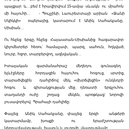
պայքար և…բեմ է հրավիրվում 15-ամյա սևակն ու մրահոն
մի հայուհի...
- Պուչ
չ
ինի, Լաուրետտայի արիան
«
Ջանի
Ս
կիկ
կ
ի
»
օպերայից, կատարում է Անիկ Սահակյանը,
Սիսիան…
Ու հնչեց երգը, հնչեց Հայաստան-Սիսիանից հազարավոր
կիլոմետրեր հեռու՝ համաչափ, պարզ, սահուն, հղկված,
նուրբ, հզոր, տարբերվող, ազնվական…
Իտալական զարմանահրաշ մեղեդու գունագեղ
ելևէջները հորդացին հայուհու հոգուց, սրտից,
տարածվեցին դահլիճով մեկ, «մխրճվեցին» ունկնդրի
հոգու և գիտակցության մեջ, դեռատի երգչուհու
տաղանդի ուժը շողաց մեկեն, պոռթկաց՝ նորովի
լուսավորելով Պրահայի դահլիճը:
Փայլեց Անիկ Սահակյանը, փայլեց երգի անթերի
կատարմամբ, խոսքի ու երաժշտության
ներդաշնակության հասուն և յուրովի մատուցմամբ…