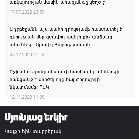
առկայության մասին ահազանգը կեղծ է
Ժամանակակից Բելառուսին պակասում է այն
կառավարման համակարգը, որը կար խորհրդային
17.07.2022 23:59
ժամանակներում, հայտարարել է Ալեքսանդր
Լուկաշենկոն
Ադրբեջանն այս պահի դրությամբ հաստատել է
գերության մեջ գտնվող ավելի քիչ անձանց
07.08.2026 17:16
անուններ. Արայիկ Հարությունյան
ՀՀ ԱԱԾ սահմանապահ զորքերի
05.12.2020 21:13
պատվիրակությունն այցելել է Լիտվայի
Հանրապետություն
Իշխանությունը դեռևս չի հասկացել՝ աններելի
հանցանք է գործել ողջ հայ ժողովրդի
07.08.2026 16:57
նկատմամբ․ ՀԱԿ
Գարեգին Բ-ի և եպիսկոպոսների գործով
12.11.2020 11:05
դատավորն ինքնաբացարկ է հայտնել
07.08.2026 16:55
Կայքի հին տարբերակ
Թուրքիան, Սաուդյան Արաբիան և Պակիստանը