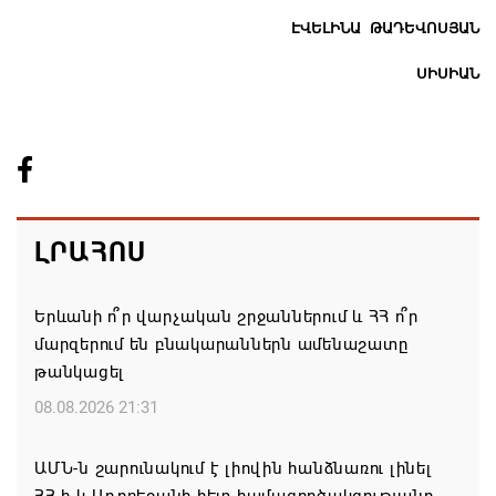
ԷՎԵԼԻՆԱ ԹԱԴԵՎՈՍՅԱՆ
ՍԻՍԻԱՆ
ԼՐԱՀՈՍ
Երևանի ո՞ր վարչական շրջաններում և ՀՀ ո՞ր
մարզերում են բնակարաններն ամենաշատը
թանկացել
08.08.2026 21:31
ԱՄՆ-ն շարունակում է լիովին հանձնառու լինել