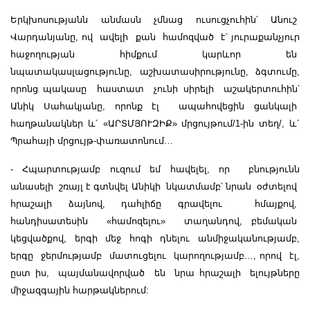
Երկխոսությանն անմասն չմնաց ուսուցչուհին՝ Անուշ
Վարդանյանը, ով ավելի քան համոզված է՝ յուրաքանչյուր
հաջողության հիմքում կարևոր են
նպատակասլացությունը, աշխատասիրությունը, ձգտումը,
որոնց պակասը հաստատ չունի սիրելի աշակերտուհին՝
Անիկ Սահակյանը, որոնք էլ ապահովեցին ցանկալի
հաղթանակներ և´
«
ԱՐՏՄՅՈՒԶԻՔ
»
մրցույթում/1-ին տեղ/, և´
Պրահայի մրցույթ-փառատոնում…
- Հպարտությամբ ուզում եմ հավելել, որ բնությունն
անասելի շռայլ է գտնվել Անիկի նկատմամբ՝ նրան օժտելով
հրաշալի ձայնով, դահլիճը գրավելու հմայքով,
հանդիսատեսին «համոզելու» տաղանդով, բեմական
կեցվածքով, երգի մեջ հոգի դնելու անմիջականությամբ,
երգը ջերմությամբ մատուցելու կարողությամբ…, որով էլ,
ըստ իս, պայմանավորված են նրա հրաշալի ելույթները
միջազգային հարթակներում: