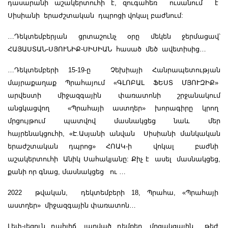
դասարանի աշակերտուհի է, զուգահեռ ուսանում է
Սիսիանի երաժշտական դպրոցի վոկալ բաժնում:
…Դեկտեմբերյան ցրտաշունչ օրը մեկեն ջերմացավ՝
ՀԱՅԱՍՏԱՆ-ՍՅՈՒՆԻՔ-ՍԻՍԻԱՆ հասած մեծ ավետիսից…
…Դեկտեմբերի 15-19-ը Չեխիայի Հանրապետության
մայրաքաղաք Պրահայում
«
ԳԼՈԲԱԼ ՖԵՍՏ ՄՅՈՒԶԻՔ
»
արվեստի միջազգային փառատոնի շրջանակում
անցկացվող «Պրահայի աստղեր» խորագիրը կրող
մրցույթում պատվով մասնակցեց նաև մեր
հայրենակցուհի, «Է.Ասյանի անվան Սիսիանի մանկական
երաժշտական դպրոց» ՀՈԱԿ-ի վոկալ բաժնի
աշակերտուհի Անիկ Սահակյանը: Քիչ է ասել մասնակցեց,
քանի որ գնաց, մասնակցեց ու …
2022 թվական, դեկտեմբերի 18, Պրահա, «Պրահայի
աստղեր» միջազգային փառատոն…
Լեփ
-
լեցուն դահլիճ, լարված դեմքեր, մրցակցային թեժ