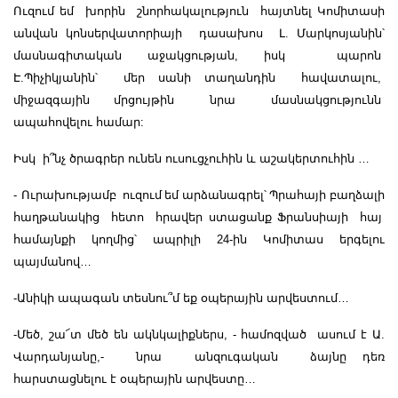
Ուզում եմ խորին շնորհակալություն հայտնել Կոմիտասի
անվան կոնսերվատորիայի դասախոս Լ. Մարկոսյանին՝
մասնագիտական աջակցության, իսկ պարոն
Է.Պիչիկյանին՝ մեր սանի տաղանդին հավատալու,
միջազգային մրցույթին նրա մասնակցությունն
ապահովելու համար:
Իսկ ի՞նչ ծրագրեր ունեն ուսուցչուհին և աշակերտուհին …
- Ու
րախությամբ
ուզում
եմ
արձանագրել՝
Պրահայի
բաղձալի
հաղթանակից
հետո
հրավեր
ստացանք
Ֆրանսիայի
հայ
համայնքի
կողմից՝
ապրիլի
24-
ին
Կոմիտաս
երգելու
պայմանով
…
-Անիկի ապագան տեսնու՞մ եք օպերային արվեստում…
-Մեծ, շա՜տ մեծ են ակնկալիքներս, - համոզված ասում է Ա.
Վարդանյանը,- նրա անզուգական ձայնը դեռ
հարստացնելու է օպերային արվեստը…