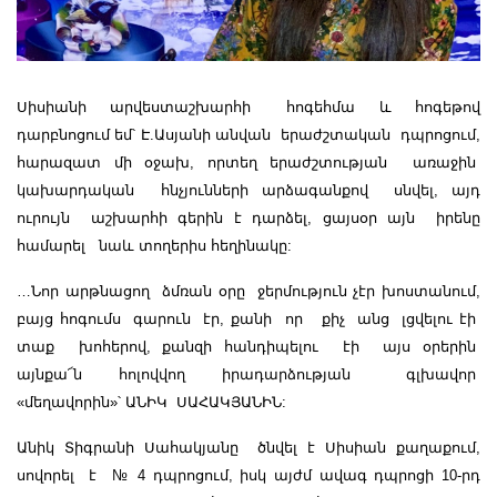
Սիսիանի արվեստաշխարհի հոգեհմա և հոգեթով
դարբնոցում եմ՝ Է.Ասյանի անվան երաժշտական դպրոցում,
հարազատ մի օջախ, որտեղ երաժշտության առաջին
կախարդական հնչյունների արձագանքով սնվել, այդ
ուրույն աշխարհի գերին է դարձել, ցայսօր այն իրենը
համարել նաև տողերիս հեղինակը:
…Նոր արթնացող ձմռան օրը ջերմություն չէր խոստանում,
բայց հոգումս գարուն էր, քանի որ քիչ անց լցվելու էի
տաք խոհերով, քանզի հանդիպելու էի այս օրերին
այնքա՜ն հոլովվող իրադարձության գլխավոր
«մեղավորին»՝ ԱՆԻԿ ՍԱՀԱԿՅԱՆԻՆ:
Անիկ Տիգրանի Սահակյանը ծնվել է Սիսիան քաղաքում,
սովորել է № 4 դպրոցում, իսկ այժմ ավագ դպրոցի 10-րդ