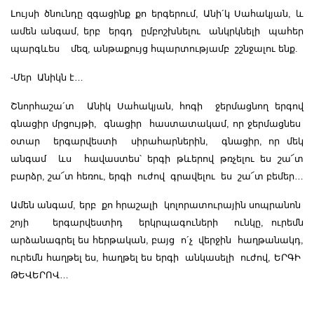
Լույսի ծնունդը զգացինք քո երգերում, Անի´կ Սահակյան, և
ամեն անգամ, երբ երգդ ըմբոշխնելու անկրկնելի պահեր
պարգևես մեզ, անթաքույց հպարտությամբ շշնջալու ենք.
-Մեր Անիկն է…
Շնորհաշա´տ Անիկ Սահակյան, հոգի ջերմացնող երգով
գնացիր մրցույթի, գնացիր հաստատակամ, որ ջերմացնես
օտար երգարվեստի սիրահարներին, գնացիր, որ մեկ
անգամ ևս հավաստես՝ երգի թևերով թռչելու ես շա՜տ
բարձր, շա՜տ հեռու, երգի ուժով գրավելու ես շա՜տ բեմեր…
Ամեն անգամ, երբ քո հրաշալի կոլորատուրային սոպրանոն
շոյի երգարվեստիդ երկրպագուների ունկը, ուրեմն
արձանագրել ես հերթական, բայց ո´չ վերջին հաղթանակդ,
ուրեմն հաղթել ես, հաղթել ես երգի անկասելի ուժով, ԵՐԳԻ
ԹԵՎԵՐՈՎ…