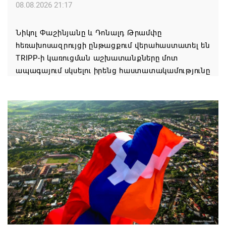
08.08.2026 21:17
Նիկոլ Փաշինյանը և Դոնալդ Թրամփը
հեռախոսազրույցի ընթացքում վերահաստատել են
TRIPP-ի կառուցման աշխատանքները մոտ
ապագայում սկսելու իրենց հաստատակամությունը
08.08.2026 21:12
Փաշինյանն ու Ալիևը հեռախոսազրույց են ունեցել․
քննարկվել է TRIPP երթուղու նախագծի
իրականացումը
08.08.2026 12:32
Մաքսիմ Հակոբյանն այսօր կդառնար 77
տարեկան
08.08.2026 09:40