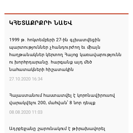
Եկեղեցիների համաշխարհային խորհուրդը
մտահոգություն է հայտնել Եկեղեցու շուրջ
ԿՀԵՏԱՔՐՔՐԻ ՆԱԵՎ
ստեղծված իրավիճակի հետ կապված
08.08.2026 00:22
1999 թ. հոկտեմբերի 27-ին գլխատվեցին
պարտություններ չհանդուրժող եւ միայն
Միասնական աղոթք և Ամենայն Հայոց
հաղթանակներ կերտող Հայոց կառավարությունն
Կաթողիկոսի հայրապետական պատգամը
ու խորհրդարանը. հարգանք այդ մեծ
Միածնաէջ Մայր Տաճարում
նահատակների հիշատակին
07.08.2026 19:50
27.10.2020 16:34
Ժամանակակից Բելառուսին պակասում է այն
Հայաստանում հաստատվել է կորոնավիրուսով
կառավարման համակարգը, որը կար խորհրդային
վարակվելու 200, մահվան՝ 8 նոր դեպք
ժամանակներում, հայտարարել է Ալեքսանդր
Լուկաշենկոն
08.08.2020 11:03
07.08.2026 17:16
Ադրբեջանը շարունակում է թիրախավորել