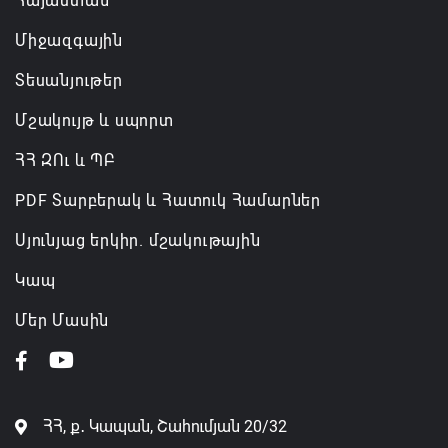
Հայաստան
Միջազգային
Տեսանյութեր
Մշակույթ և սպորտ
ՀՀ ԶՈւ և ՊԲ
PDF Տարբերակ և Հատուկ Համարներ
Սյունյաց երկիր. մշակութային
Կապ
Մեր Մասին
ՀՀ, ք․ Կապան, Շահումյան 20/32