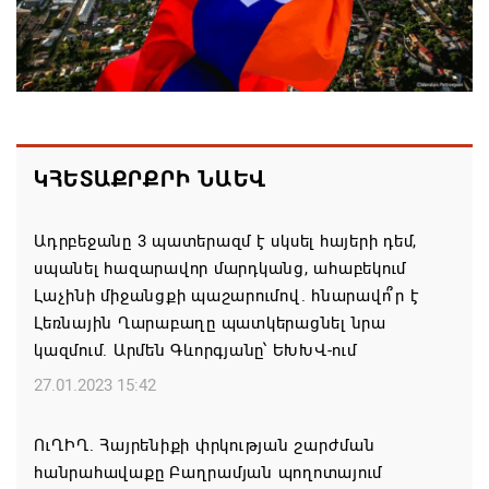
ՀՀ ԱԱԾ սահմանապահ զորքերի
պատվիրակությունն այցելել է Լիտվայի
Հանրապետություն
07.08.2026 16:57
Գարեգին Բ-ի և եպիսկոպոսների գործով
ԿՀԵՏԱՔՐՔՐԻ ՆԱԵՎ
դատավորն ինքնաբացարկ է հայտնել
07.08.2026 16:55
Ադրբեջանը 3 պատերազմ է սկսել հայերի դեմ,
սպանել հազարավոր մարդկանց, ահաբեկում
Թուրքիան, Սաուդյան Արաբիան և Պակիստանը
Լաչինի միջանցքի պաշարումով. հնարավո՞ր է
ռազմական դաշինք ստեղծելու մասին
Լեռնային Ղարաբաղը պատկերացնել նրա
համաձայնագիր են ստորագրել
կազմում. Արմեն Գևորգյանը՝ ԵԽԽՎ-ում
07.08.2026 16:43
27.01.2023 15:42
Հայ ժողովուրդն է ընտրում Հայոց Հայրապետին և
ՈւՂԻՂ. Հայրենիքի փրկության շարժման
հեռացնելու ընթացակարգ չկա
հանրահավաքը Բաղրամյան պողոտայում
07.08.2026 16:39