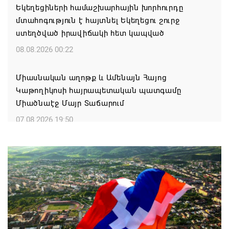
Եկեղեցիների համաշխարհային խորհուրդը
մտահոգություն է հայտնել Եկեղեցու շուրջ
ստեղծված իրավիճակի հետ կապված
08.08.2026 00:22
Միասնական աղոթք և Ամենայն Հայոց
Կաթողիկոսի հայրապետական պատգամը
Միածնաէջ Մայր Տաճարում
07.08.2026 19:50
Ժամանակակից Բելառուսին պակասում է այն
կառավարման համակարգը, որը կար խորհրդային
ժամանակներում, հայտարարել է Ալեքսանդր
Լուկաշենկոն
07.08.2026 17:16