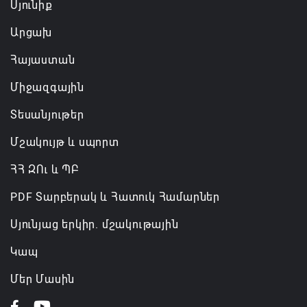
Սյունիք
Արցախ
Հայաստան
Միջազգային
Տեսանյութեր
Մշակույթ և սպորտ
ՀՀ ԶՈւ և ՊԲ
PDF Տարբերակ և Հատուկ Համարներ
Սյունյաց երկիր. մշակութային
Կապ
Մեր Մասին