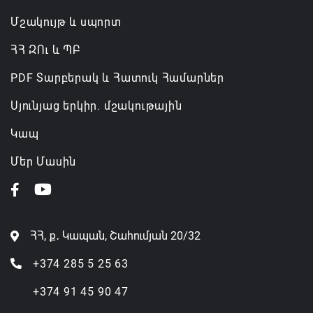
Մշակույթ և սպորտ
ՀՀ ԶՈւ և ՊԲ
PDF Տարբերակ և Հատուկ Համարներ
Սյունյաց երկիր. մշակութային
Կապ
Մեր Մասին
ՀՀ, ք․ Կապան, Շահումյան 20/32
+374 285 5 25 63
+374 91 45 90 47