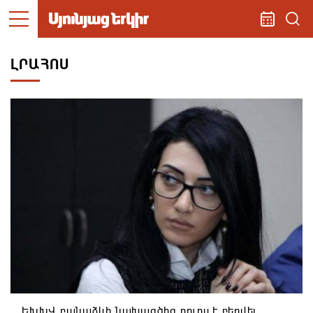
ԼՐԱՀՈՍ
ԵԽԽՎ բանաձևի նախագծից դուրս է բերվել