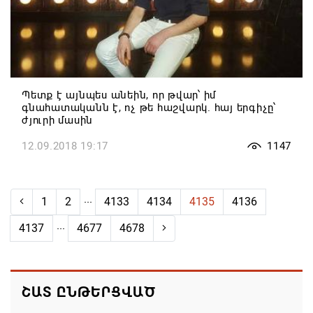
Պետք է այնպես անեին, որ թվար՝ իմ
գնահատականն է, ոչ թե հաշվարկ. հայ երգիչը՝
ժյուրի մասին
12.09.2018 19:17
1147
...
1
2
4133
4134
4135
4136
...
4137
4677
4678
ՇԱՏ ԸՆԹԵՐՑՎԱԾ