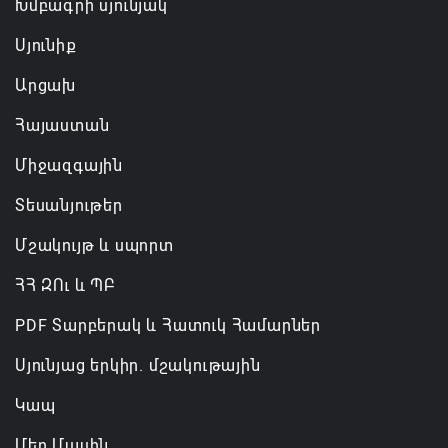
Խմբագրի սյունյակ
Սյունիք
Արցախ
Հայաստան
Միջազգային
Տեսանյութեր
Մշակույթ և սպորտ
ՀՀ ԶՈւ և ՊԲ
PDF Տարբերակ և Հատուկ Համարներ
Սյունյաց երկիր. մշակութային
Կապ
Մեր Մասին