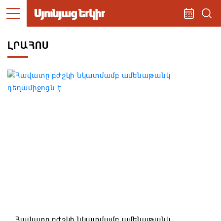
ԼՐԱՀՈՍ
Հավատը բժշկի նկատմամբ ամենաթանկ