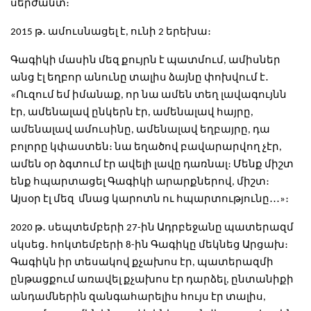
սերժանտ։
2015 թ․ ամուսնացել է, ունի 2 երեխա։
Գագիկի մասին մեզ քույրն է պատմում, ամիսներ
անց էլ եղբոր անունը տալիս ձայնը փոխվում է․
«Ուզում եմ իմանաք, որ նա ամեն տեղ լավագույնն
էր, ամենալավ ընկերն էր, ամենալավ հայրը,
ամենալավ ամուսինը, ամենալավ եղբայրը, դա
բոլորը կփաստեն։ նա եղածով բավարարվող չէր,
ամեն օր ձգտում էր ավելի լավը դառնալ։ Մենք միշտ
ենք հպարտացել Գագիկի արարքներով, միշտ։
Այսօր էլ մեզ մնաց կարոտն ու հպարտությունը․․․»։
2020 թ․ սեպտեմբերի 27-ին Ադրբեջանը պատերազմ
սկսեց․ հոկտեմբերի 8-ին Գագիկը մեկնեց Արցախ։
Գագիկն իր տեսակով քչախոս էր, պատերազմի
ընթացքում առավել քչախոս էր դարձել, ընտանիքի
անդամներին զանգահարելիս հույս էր տալիս,