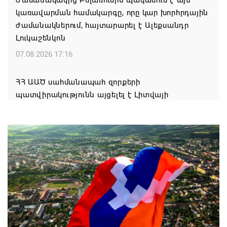
կառավարման համակարգը, որը կար խորհրդային
ժամանակներում, հայտարարել է Ալեքսանդր
Լուկաշենկոն
07.08.2026 17:16
ՀՀ ԱԱԾ սահմանապահ զորքերի
պատվիրակությունն այցելել է Լիտվայի
Հանրապետություն
07.08.2026 16:57
Գարեգին Բ-ի և եպիսկոպոսների գործով
դատավորն ինքնաբացարկ է հայտնել
07.08.2026 16:55
Թուրքիան, Սաուդյան Արաբիան և Պակիստանը
ռազմական դաշինք ստեղծելու մասին