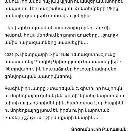
ասում, որ ամեն ինչ լավ կլինի ու անվերապահորեն
հավատում էր հաղթանակին։ Հոկտեմբերի 15-ից,
սակայն, զանգերն առհավետ լռեցին։
Սկսվեցին սպասման տանջալից օրեր, երբ մի
թաքուն հույս մերժում էր բոլոր գույժերը․․․ շուրջ 4
ամիս հարազատները սպասեցին․․․
2021 թ․ փետրվարի 1-ին ԴՆԹ հետազոտությունը
հաստատեց՝ Գագիկ Գրիգորյանը նահատակվել է։
Փետրվարի 3-ին նրա աճյունը հուղարկավորվեց
զինվորական պատիվներով։
Գագիկի դուստրը 5 տարեկան է․ գիտի, որ հայրիկն
ու մորեղբայրը զոհվել են, գիտի՝ նրանց կարոտելիս
պիտի այցելի շիրիմներին, համոզված է, որ հայրիկն
ու մորեղբայրը լսում են իրեն ու իր կարոտած
բառերը շշնջում է շիրմաքարի նկարին․․․
Տիգրանուհի Բադալյան