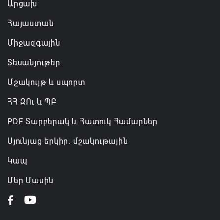
Արցախ
Հայաստան
Միջազգային
Տեսանյութեր
Մշակույթ և սպորտ
ՀՀ ԶՈւ և ՊԲ
PDF Տարբերակ և Հատուկ Համարներ
Սյունյաց երկիր. մշակութային
Կապ
Մեր Մասին