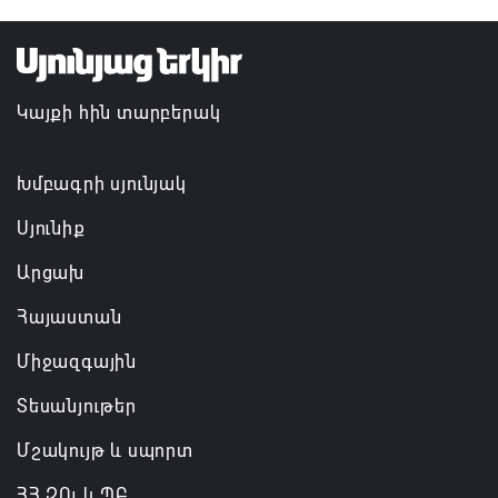
Ռուսաստանի բանակը «Իսկանդերով» հարվածել է
ուկրաինական գնացքին
Կայքի հին տարբերակ
07.08.2026 14:32
Խմբագրի սյունյակ
Սյունիք
Արցախ
Հայաստան
Միջազգային
Տեսանյութեր
Մշակույթ և սպորտ
ՀՀ ԶՈւ և ՊԲ