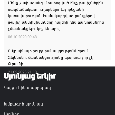
Ֆիդան. Հայաստանն ու Ադրբեջանը շարժվում են
Մենք չափազանց մտահոգված ենք թալիշներին
դեպի մշտական խաղաղության համաձայնագիր
ռազմաճակատ ուղարկելու Ադրբեջանի
կառավարության համակարգված ջանքերով.
09.08.2026 16:42
թալիշ ակտիվիստները հայերի դեմ բախումներին
չմասնակցելու կոչ են արել
Սիսիան համայնքի ղեկավար Հովսեփ Առաքելյանի
շնորհավորական ուղերձը Շինարարի
06.10.2020 09:48
մասնագիտական օրվա կապակցությամբ
Ուկրաինայի շուրջ բանակցություններում
09.08.2026 16:37
Զելենսկու մասնակցությունը պարտադիր չէ.
Թրամփ
21.02.2025 21:13
Կայքի հին տարբերակ
Խմբագրի սյունյակ
Սյունիք