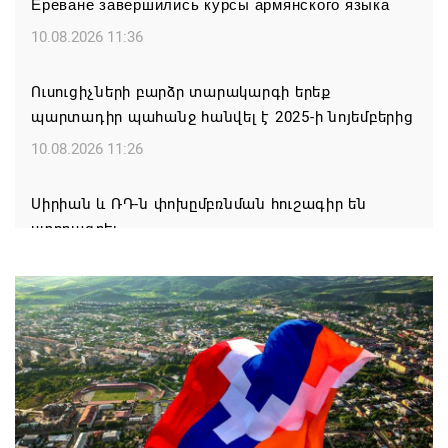
Ереване завершились курсы армянского языка
10.08.2026 11:36
Ուսուցիչների բարձր տարակարգի երեք
պարտադիր պահանջ հանվել է 2025-ի նոյեմբերից
10.08.2026 11:26
Սիրիան և ՌԴ-ն փոխըմբռնման հուշագիր են
ստորագրել
10.08.2026 11:16
Չորս խաղափուլից հետո հայ շախմատիստները
առաջատարների շարքում են Եվրոպայի մինչև 20
տարեկանների առաջնությունում
10.08.2026 10:53