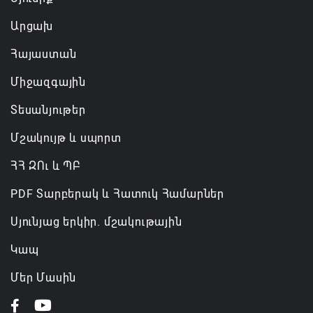
Արցախ
Հայաստան
Միջազգային
Տեսանյութեր
Մշակույթ և սպորտ
ՀՀ ԶՈւ և ՊԲ
PDF Տարբերակ և Հատուկ Համարներ
Սյունյաց երկիր. մշակութային
Կապ
Մեր Մասին