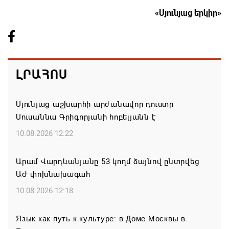
«Սյունյաց երկիր»
ԼՐԱՀՈՍ
Սյունյաց աշխարհի արժանավոր դուստր
Սուսաննա Գրիգորյանի հոբելյանն է
10.08.2026 12:22
Արամ Վարդևանյանը 53 կողմ ձայնով ընտրվեց
ԱԺ փոխնախագահ
10.08.2026 12:18
Язык как путь к культуре: в Доме Москвы в