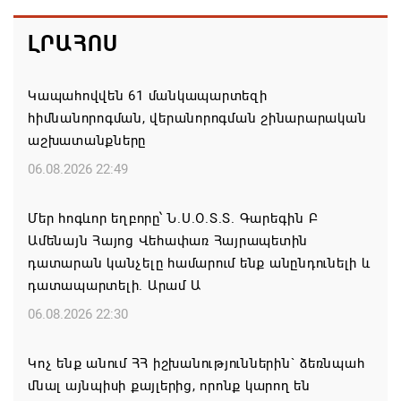
ԼՐԱՀՈՍ
Կապահովվեն 61 մանկապարտեզի
հիմնանորոգման, վերանորոգման շինարարական
աշխատանքները
06.08.2026 22:49
Մեր հոգևոր եղբորը՝ Ն.Ս.Օ.Տ.Տ. Գարեգին Բ
Ամենայն Հայոց Վեհափառ Հայրապետին
դատարան կանչելը համարում ենք անընդունելի և
դատապարտելի. Արամ Ա
06.08.2026 22:30
Կոչ ենք անում ՀՀ իշխանություններին` ձեռնպահ
մնալ այնպիսի քայլերից, որոնք կարող են