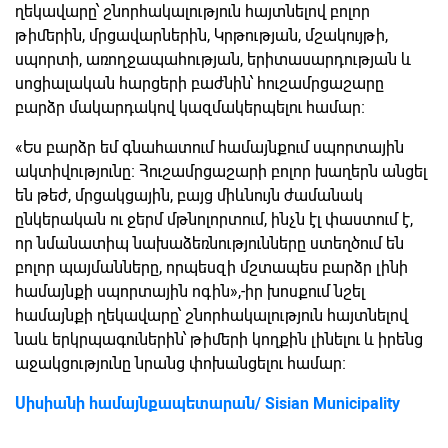
ղեկավարը՝ շնորհակալություն հայտնելով բոլոր
թիմերին, մրցավարներին, Կրթության, մշակույթի,
սպորտի, առողջապահության, երիտասարդության և
սոցիալական հարցերի բաժնին՝ հուշամրցաշարը
բարձր մակարդակով կազմակերպելու համար։
«Ես բարձր եմ գնահատում համայնքում սպորտային
ակտիվությունը։ Հուշամրցաշարի բոլոր խաղերն անցել
են թեժ, մրցակցային, բայց միևնույն ժամանակ
ընկերական ու ջերմ մթնոլորտում, ինչն էլ փաստում է,
որ նմանատիպ նախաձեռնությունները ստեղծում են
բոլոր պայմանները, որպեսզի մշտապես բարձր լինի
համայնքի սպորտային ոգին»,-իր խոսքում նշել
համայնքի ղեկավարը՝ շնորհակալություն հայտնելով
նաև երկրպագուներին՝ թիմերի կողքին լինելու և իրենց
աջակցությունը նրանց փոխանցելու համար։
Սիսիանի համայնքապետարան/ Sisian Municipality