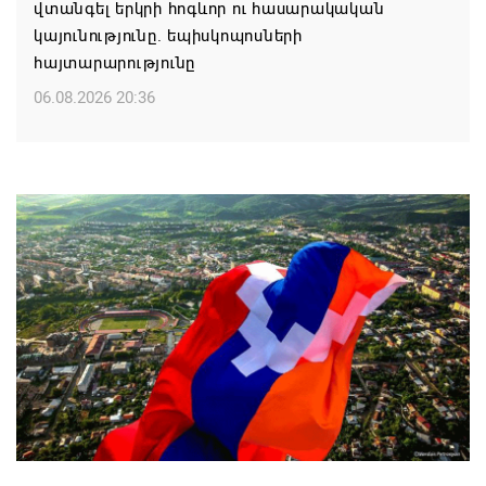
վտանգել երկրի հոգևոր ու հասարակական
կայունությունը. եպիսկոպոսների
հայտարարությունը
06.08.2026 20:36
Մոսկվան կարող է ռուսաստանցի
զբոսաշրջիկներին հետ պահել Հայաստան
այցելելուց․ Մատվիենկո
06.08.2026 20:30
ՌԴ–ն ՀՀ–ից երկաթուղու կոնցեսիոն
կառավարման մասին պաշտոնական դիմում չի
ստացել. Օվերչուկ
06.08.2026 19:03
Հայաստանյայց Առաքելական Եկեղեցու
առաջնորդը կկանգնի դատարանի առջև՝