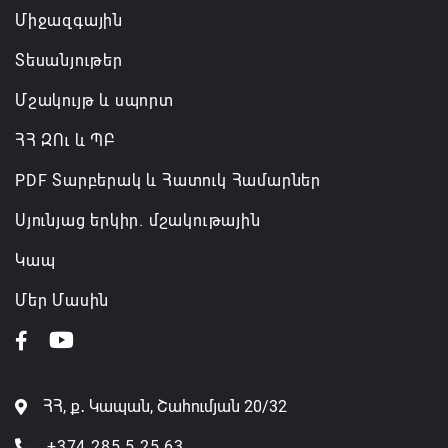
Միջազգային
նախարարությունների անվանումները
06.08.2026 12:45
Տեսանյութեր
Մշակույթ և սպորտ
ՀՀ ԶՈւ և ՊԲ
PDF Տարբերակ և Հատուկ Համարներ
Սյունյաց երկիր. մշակութային
Կապ
Մեր Մասին
ՀՀ, ք․ Կապան, Շահումյան 20/32
+374 285 5 25 63