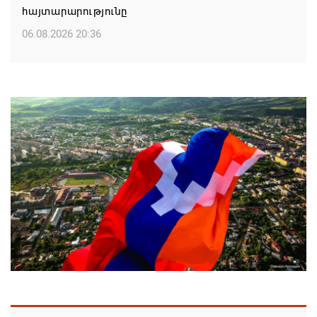
հայտարարությունը
06.08.2026 20:36
Մոսկվան կարող է ռուսաստանցի
զբոսաշրջիկներին հետ պահել Հայաստան
այցելելուց․ Մատվիենկո
06.08.2026 20:30
ՌԴ–ն ՀՀ–ից երկաթուղու կոնցեսիոն
կառավարման մասին պաշտոնական դիմում չի
ստացել. Օվերչուկ
06.08.2026 19:03
Հայաստանյայց Առաքելական Եկեղեցու
առաջնորդը կկանգնի դատարանի առջև՝
կառավարության հետ խորացող