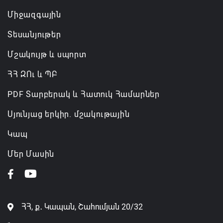
Միջազգային
Տեսանյութեր
Մշակույթ և սպորտ
ՀՀ ԶՈւ և ՊԲ
PDF Տարբերակ և Հատուկ Համարներ
Սյունյաց երկիր. մշակութային
Կապ
Մեր Մասին
ՀՀ, ք․ Կապան, Շահումյան 20/32