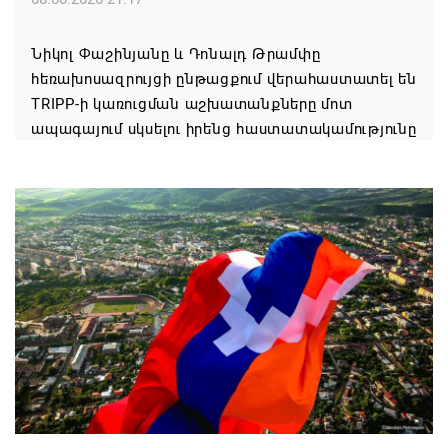
Նիկոլ Փաշինյանը և Դոնալդ Թրամփը
հեռախոսազրույցի ընթացքում վերահաստատել են
TRIPP-ի կառուցման աշխատանքները մոտ
ապագայում սկսելու իրենց հաստատակամությունը
08.08.2026 21:12
Փաշինյանն ու Ալիևը հեռախոսազրույց են ունեցել․
քննարկվել է TRIPP երթուղու նախագծի
իրականացումը
08.08.2026 12:32
Մաքսիմ Հակոբյանն այսօր կդառնար 77
տարեկան
08.08.2026 09:40