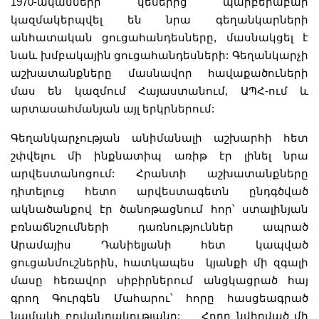
1970-ականների կես
երից
պարբերաբար
կազմակերպվել են նրա գեղանկարների
անհատական ցուցահանդեսները, մասնակցել է
նաև խմբակային ցուցահանդեսների: Գեղանկարչի
աշխատանքները մասնավոր հավաքածուների
մաս են կազմում Հայաստանում, ԱՊՀ-ում և
արտասահմանյան այլ երկրներում:
Գեղանկարչության անիմանալի աշխարհի հետ
շփվելու մի ինքնատիպ առիթ էր լինել նրա
արվեստանոցում:
Հրանտի
աշխատանքները
դիտելուց հետո արվեստագետն ընդգծված
ակնածանքով էր ծանոթացնում հոր՝ ստալինյան
բռնաճնշումների դառնություններ ապրած
Արամայիս Դանիելյանի հետ կապված
ցուցանմուշներին, հատկապես կյանքի մի զգալի
մասը հեռավոր սիբիրներում անցկացրած հայ
գրող Գուրգեն Մահարու՝ հորը հասցեագրած
նամակի բովանդակությ
ա
նը:
Հորը նվիրված մի