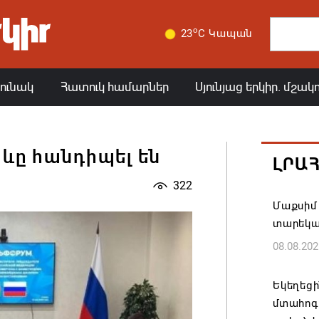
o
23
C Կապան
յունակ
Հատուկ համարներ
Սյունյաց երկիր. մշակ
աևը հանդիպել են
ԼՐԱ
322
Մաքսիմ 
տարեկ
08.08.202
Եկեղեց
մտահոգո