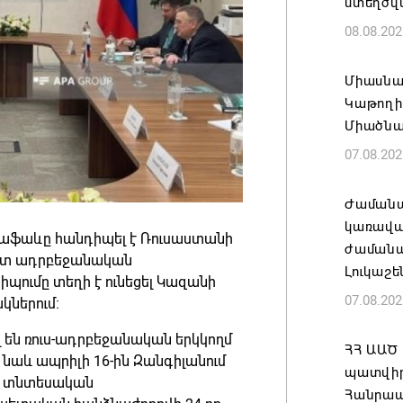
ստեղծվ
08.08.202
Միասնա
Կաթողի
Միածնա
07.08.202
Ժամանա
կառավա
աֆաևը հանդիպել է Ռուսաստանի
ժամանակ
Ըստ ադրբեջանական
Լուկաշե
պումը տեղի է ունեցել Կազանի
07.08.202
կներում։
 են ռուս-ադրբեջանական երկկողմ
ՀՀ ԱԱԾ
 նաև ապրիլի 16-ին Զանգիլանում
պատվիրա
և տնտեսական
Հանրապ