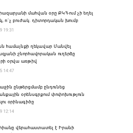
կանցկացվի դռնփակ
իազարյանի մահվան օրը ՔԿՀ-ում չի եղել
6 16:34
շկ, ո´չ բուժակ. դիտորդական խումբ
9 19:31
ՈՒՄ ԵՆՔ ՄԻԱՍԻՆ ՆՇԵԼՈՒ ՏԱՇՏՈՒՆ
ԱՅՐԻ ՕՐԸ
ն համայնքի ղեկավար Մանվել
6 16:21
զյանի շնորհավորական ուղերձը
րի օրվա առթիվ
համայնքի ղեկավար Գևորգ Փարսյանի
5 14:47
ռնությամբ ճանապարհաշինական
վալ աշխատանքներ՝ գյուղական
այրերում
աջին ընթերցմամբ ընդունեց
նքային օրենսգրքում փոփոխություն
6 16:09
լու օրինագիծը
9 12:14
տանի բանակը «Իսկանդերով» հարվածել
աինական գնացքին
ահիանը վերահաստատել է Իրանի
6 14:32