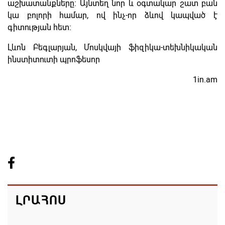
աշխատանքները։ Այնտեղ նոր և օգտակար շատ բան
կա բոլորի համար, ով ինչ-որ ձևով կապված է
գիտության հետ։
Լևոն Բեգլարյան, Մոսկվայի ֆիզիկա-տեխնիկական
ինստիտուտի պրոֆեսոր
1in.am
ԼՐԱՀՈՍ