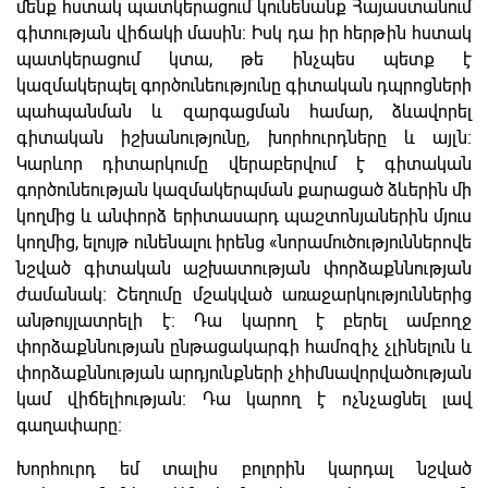
մենք հստակ պատկերացում կունենանք Հայաստանում
գիտության վիճակի մասին։ Իսկ դա իր հերթին հստակ
պատկերացում կտա, թե ինչպես պետք է
կազմակերպել գործունեությունը գիտական դպրոցների
պահպանման և զարգացման համար, ձևավորել
գիտական իշխանությունը, խորհուրդները և այլն։
Կարևոր դիտարկումը վերաբերվում է գիտական
գործունեության կազմակերպման քարացած ձևերին մի
կողմից և անփորձ երիտասարդ պաշտոնյաներին մյուս
կողմից, ելույթ ունենալու իրենց «նորամուծություններովե
նշված գիտական աշխատության փորձաքննության
ժամանակ։ Շեղումը մշակված առաջարկություններից
անթույլատրելի է։ Դա կարող է բերել ամբողջ
փորձաքննության ընթացակարգի համոզիչ չլինելուն և
փորձաքննության արդյունքների չհիմնավորվածության
կամ վիճելիության։ Դա կարող է ոչնչացնել լավ
գաղափարը։
Խորհուրդ եմ տալիս բոլորին կարդալ նշված