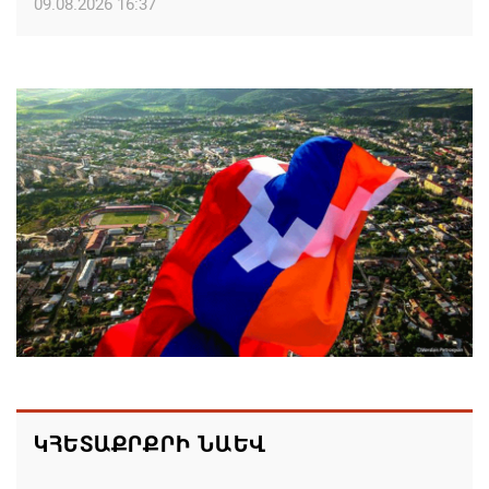
09.08.2026 16:37
Քաջարանցի ուսանողները ճանաչողական այց
կատարեցին Զանգեզուրի պղնձամոլիբդենային
կոմբինատի հանքավայր
09.08.2026 16:29
Մեղրի համայնքի ղեկավար Խաչատուր
Անդրեասյանի ուղերձը Շինարարի օրվա առթիվ
09.08.2026 16:20
Քաջարան համայնքի ղեկավար Մանվել
Փարամազյանի ուղերձը` Շինարարի
մասնագիտական օրվա կապակցությամբ
09.08.2026 16:12
ԿՀԵՏԱՔՐՔՐԻ ՆԱԵՎ
Երևանի ո՞ր վարչական շրջաններում և ՀՀ ո՞ր