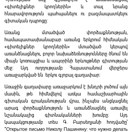
«գիտելիքներ կրողներին» և տալ նրանց
հնարավորություն պահպանելու ու բազմապատկելու
գիտական դպրոցը։
Առանց մտածված փորձաքննության,
համապատասխանաբար առանց երկրում հիմնական
«գիտելիքներ կրողներին» մտածված կերպով
առանձնացնելու, բոլոր նախաձեռնությունները ծնում են
միայն կոռուպցիա և ապօրինի երևույթներ գիտության
մեջ։ Այդ ուղղությամբ Հայաստանում վերջերս
առաջարկված են երկու գլոբալ գաղափար։
Առաջին գաղափարը առաջարկում է խնդրի լուծում այն
մասին, թե հիմնվելով առկա համաշխարհային
գիտական գրականության վրա, ինչպես անցկացնել
արագ փորձաքննություն և առանձնացնել առավել
նշանակալից գիտնականների խումբը։ Այդ
կապակցությամբ տես Գ. Բարսեղյանի հոդվածը՝
“Открытое письмо Николу Пашиняну: что нужно делать