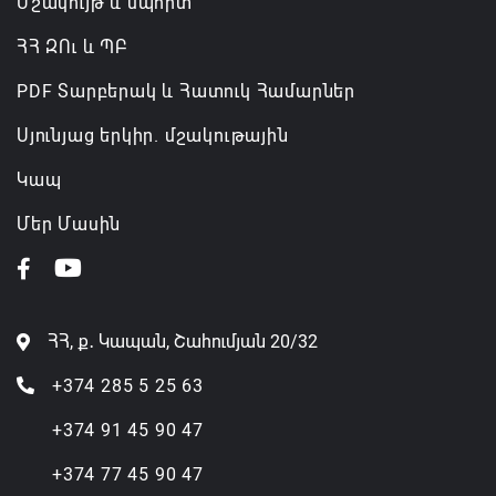
Մշակույթ և սպորտ
ՀՀ ԶՈւ և ՊԲ
PDF Տարբերակ և Հատուկ Համարներ
Սյունյաց երկիր. մշակութային
Կապ
Մեր Մասին
ՀՀ, ք․ Կապան, Շահումյան 20/32
+374 285 5 25 63
+374 91 45 90 47
+374 77 45 90 47