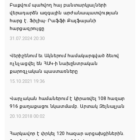
Բաքվում պահվող հայ բանտարկյալների
մարզերում են բնակարաններն ամենաշատը
վերադարձն ազգային արժանապատվության
թանկացել
հարց է. Ֆիլիպ- Րաֆֆի Քալֆայանի
08.08.2026 21:31
հարցազրույցը
31.07.2024 20:30
ԱՄՆ-ն շարունակում է լիովին հանձնառու լինել
ՀՀ-ի և Ադրբեջանի հետ համագործակցությանը.
Վերիշենում եւ Ակներում համակարգված ձեւով
Ռուբիո
ոչնչացվել են ՀԱԿ-ի նախընտրական
08.08.2026 21:25
քարոզչական պաստառները
15.10.2021 19:36
Իրանն ու Օմանը մոտ են Հորմուզի նեղուցի
վերաբերյալ համաձայնության հասնելուն. Արաղչի
Վարչական համաներում է կիրառվել 108 հազար
08.08.2026 21:17
916 քաղաքացու նկատմամբ. Արտակ Զեյնալյան
20.10.2018 00:02
Նիկոլ Փաշինյանը և Դոնալդ Թրամփը
հեռախոսազրույցի ընթացքում վերահաստատել են
Հարկավոր է փրկել 120 հազար արցախցիներին.
TRIPP-ի կառուցման աշխատանքները մոտ