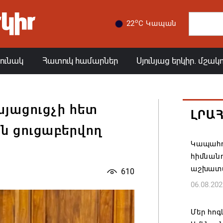
o
22
C Կապան
յունակ
Հատուկ համարներ
Սյունյաց երկիր. մշակ
յացուցչի հետ
ԼՐԱ
ն ցուցաբերվող
Կապահո
հիմնան
աշխատ
610
06.08.202
Մեր հոգ