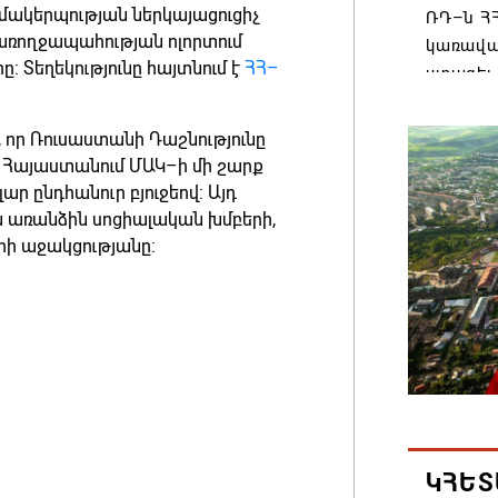
ակերպության ներկայացուցիչ
ՌԴ–ն ՀՀ
առողջապահության ոլորտում
կառավա
 Տեղեկությունը հայտնում է
ՀՀ–
ստացել.
06.08.202
 որ Ռուսաստանի Դաշնությունը
մ Հայաստանում ՄԱԿ–ի մի շարք
Հայաստ
ար ընդհանուր բյուջեով: Այդ
առաջնո
ն առանձին սոցիալական խմբերի,
կառավա
երի աջակցությանը:
հակամա
արձագա
06.08.202
Ռուսաս
Հայաստա
վագոն
06.08.202
ԿՀԵՏ