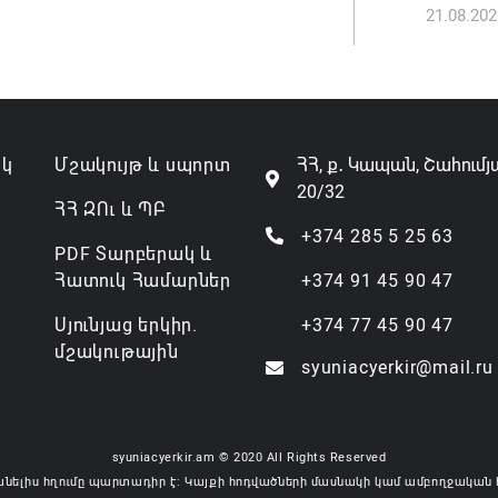
21.08.202
Անդրան
տնօրեն,
ազատվե
06.08.202
ակ
Մշակույթ և սպորտ
ՀՀ, ք․ Կապան, Շահումյ
20/32
Կառավար
ՀՀ ԶՈւ և ՊԲ
նախարա
+374 285 5 25 63
PDF Տարբերակ և
06.08.202
Հատուկ Համարներ
+374 91 45 90 47
Սյունյաց երկիր.
+374 77 45 90 47
մշակութային
syuniacyerkir@mail.ru
syuniacyerkir.am © 2020 All Rights Reserved
անելիս հղումը պարտադիր է: Կայքի հոդվածների մասնակի կամ ամբողջական 