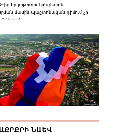
–ից երկաթուղու կոնցեսիոն
րման մասին պաշտոնական դիմում չի
 Օվերչուկ
6 19:03
անյայց Առաքելական Եկեղեցու
րդը կկանգնի դատարանի առջև՝
րության հետ խորացող
րտության պատճառով․ Reuters-ի
նքը
6 18:41
տանից Ադրբեջանի տարածքով
ն է ուղարկվել ցորենով բեռնված 14
6 17:52
ԱՔՐՔՐԻ ՆԱԵՎ