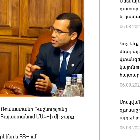
Ամենայ
դատարան
և դատա
06.08.202
Կոչ ենք
մնալ այ
վտանգել
կայունո
հայտար
06.08.202
Մոսկվա
ր Ռուսաստանի Դաշնությունը
զբոսաշ
մ Հայաստանում ՄԱԿ–ի մի շարք
այցելել
06.08.202
կինը և ՀՀ–ում