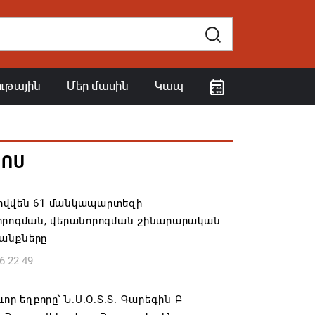
ութային
Մեր մասին
Կապ
ՀՈՍ
վվեն 61 մանկապարտեզի
որոգման, վերանորոգման շինարարական
անքները
6 22:49
ևոր եղբորը՝ Ն.Ս.Օ.Տ.Տ. Գարեգին Բ