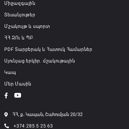
Միջազգային
Տեսանյութեր
Մշակույթ և սպորտ
ՀՀ ԶՈւ և ՊԲ
PDF Տարբերակ և Հատուկ Համարներ
Սյունյաց երկիր. մշակութային
Կապ
Մեր Մասին
ՀՀ, ք․ Կապան, Շահումյան 20/32
+374 285 5 25 63