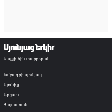
07.08.2026 16:09
Ռուսաստանի բանակը «Իսկանդերով» հարվածել է
ուկրաինական գնացքին
07.08.2026 14:32
TRIP ծրագրով 120 մլն եվրո ներդրում՝
Հայաստանի մի շարք զբոսաշրջային
Կայքի հին տարբերակ
կլաստերների զարգացման համար
07.08.2026 13:49
Խմբագրի սյունյակ
Սյունիք
Արցախ
Հայաստան