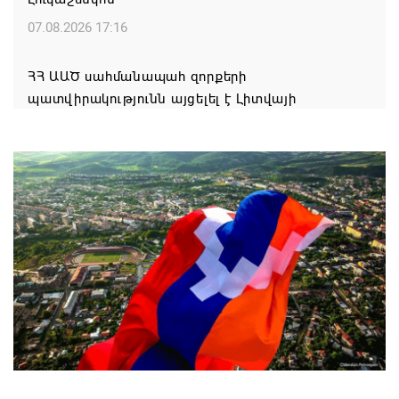
07.08.2026 17:16
ՀՀ ԱԱԾ սահմանապահ զորքերի
պատվիրակությունն այցելել է Լիտվայի
Հանրապետություն
07.08.2026 16:57
Գարեգին Բ-ի և եպիսկոպոսների գործով
դատավորն ինքնաբացարկ է հայտնել
07.08.2026 16:55
Թուրքիան, Սաուդյան Արաբիան և Պակիստանը
ռազմական դաշինք ստեղծելու մասին
համաձայնագիր են ստորագրել
07.08.2026 16:43