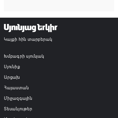
Իրանն ու Օմանը մոտ են Հորմուզի նեղուցի
վերաբերյալ համաձայնության հասնելուն. Արաղչի
08.08.2026 21:17
Կայքի հին տարբերակ
Խմբագրի սյունյակ
Սյունիք
Արցախ
Հայաստան
Միջազգային
Տեսանյութեր