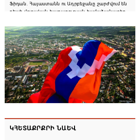
Ֆիդան. Հայաստանն ու Ադրբեջանը շարժվում են
դեպի մշտական խաղաղության համաձայնագիր
09.08.2026 16:42
Սիսիան համայնքի ղեկավար Հովսեփ Առաքելյանի
շնորհավորական ուղերձը Շինարարի
մասնագիտական օրվա կապակցությամբ
09.08.2026 16:37
Քաջարանցի ուսանողները ճանաչողական այց
կատարեցին Զանգեզուրի պղնձամոլիբդենային
կոմբինատի հանքավայր
09.08.2026 16:29
Մեղրի համայնքի ղեկավար Խաչատուր
ԿՀԵՏԱՔՐՔՐԻ ՆԱԵՎ
Անդրեասյանի ուղերձը Շինարարի օրվա առթիվ