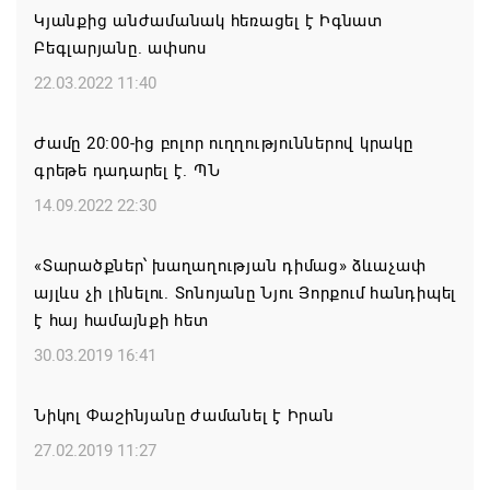
09.08.2026 16:20
Կյանքից անժամանակ հեռացել է Իգնատ
Բեգլարյանը. ափսոս
Քաջարան համայնքի ղեկավար Մանվել
22.03.2022 11:40
Փարամազյանի ուղերձը` Շինարարի
մասնագիտական օրվա կապակցությամբ
Ժամը 20։00-ից բոլոր ուղղություններով կրակը
09.08.2026 16:12
գրեթե դադարել է. ՊՆ
14.09.2022 22:30
Երևանի ո՞ր վարչական շրջաններում և ՀՀ ո՞ր
մարզերում են բնակարաններն ամենաշատը
«Տարածքներ՝ խաղաղության դիմաց» ձևաչափ
թանկացել
այլևս չի լինելու. Տոնոյանը Նյու Յորքում հանդիպել
08.08.2026 21:31
է հայ համայնքի հետ
30.03.2019 16:41
ԱՄՆ-ն շարունակում է լիովին հանձնառու լինել
ՀՀ-ի և Ադրբեջանի հետ համագործակցությանը.
Նիկոլ Փաշինյանը ժամանել է Իրան
Ռուբիո
27.02.2019 11:27
08.08.2026 21:25