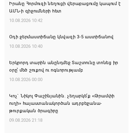
Իրանը Հորմուզի նեղուցի վերաբացումը կապում է
ԱՄՆ-ի զիջումների հետ
10.08.2026 10:42
Օդի ջերմաստիճանը կնվազի 3-5 աստիճանով
10.08.2026 10:40
Երկրորդ տարին անընդմեջ Տաշտունը տոնեց իր
օրը՝ մեծ շուքով ու ոգևորությամբ
10.08.2026 00:00
Կոչ` Նիկոլ Փաշինյանին. չեղարկե՛ք «Թրամփի
ուղի» հայաստանակործան ադրբեջանա-
թուրքական ծրագիրը
09.08.2026 21:18