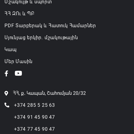
Մշակույթ և սպորտ
ՀՀ ԶՈւ և ՊԲ
PDF Տարբերակ և Հատուկ Համարներ
Սյունյաց երկիր. մշակութային
Կապ
Մեր Մասին
ՀՀ, ք․ Կապան, Շահումյան 20/32
+374 285 5 25 63
+374 91 45 90 47
+374 77 45 90 47