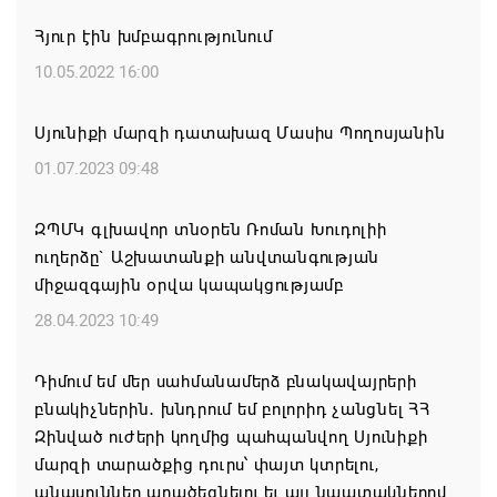
Երևանի ո՞ր վարչական շրջաններում և ՀՀ ո՞ր
Հյուր էին խմբագրությունում
մարզերում են բնակարաններն ամենաշատը
թանկացել
10.05.2022 16:00
08.08.2026 21:31
Սյունիքի մարզի դատախազ Մասիս Պողոսյանին
ԱՄՆ-ն շարունակում է լիովին հանձնառու լինել
01.07.2023 09:48
ՀՀ-ի և Ադրբեջանի հետ համագործակցությանը.
Ռուբիո
ԶՊՄԿ գլխավոր տնօրեն Ռոման Խուդոլիի
ուղերձը` Աշխատանքի անվտանգության
08.08.2026 21:25
միջազգային օրվա կապակցությամբ
Իրանն ու Օմանը մոտ են Հորմուզի նեղուցի
28.04.2023 10:49
վերաբերյալ համաձայնության հասնելուն. Արաղչի
Դիմում եմ մեր սահմանամերձ բնակավայրերի
08.08.2026 21:17
բնակիչներին․ խնդրում եմ բոլորիդ չանցնել ՀՀ
Զինված ուժերի կողմից պահպանվող Սյունիքի
Նիկոլ Փաշինյանը և Դոնալդ Թրամփը
մարզի տարածքից դուրս՝ փայտ կտրելու,
հեռախոսազրույցի ընթացքում վերահաստատել են
անասուններ արածեցնելու եւ այլ նպատակներով.