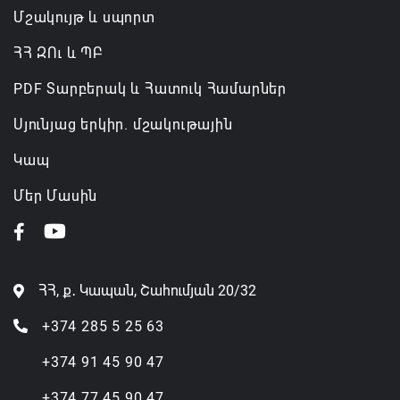
Մշակույթ և սպորտ
ՀՀ ԶՈւ և ՊԲ
PDF Տարբերակ և Հատուկ Համարներ
Սյունյաց երկիր. մշակութային
Կապ
Մեր Մասին
ՀՀ, ք․ Կապան, Շահումյան 20/32
+374 285 5 25 63
+374 91 45 90 47
+374 77 45 90 47