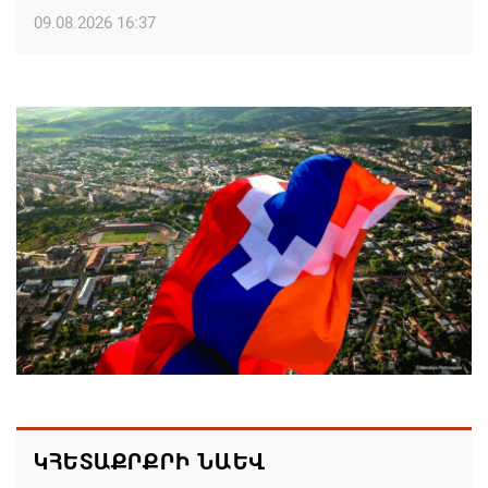
09.08.2026 16:37
Քաջարանցի ուսանողները ճանաչողական այց
կատարեցին Զանգեզուրի պղնձամոլիբդենային
կոմբինատի հանքավայր
09.08.2026 16:29
Մեղրի համայնքի ղեկավար Խաչատուր
Անդրեասյանի ուղերձը Շինարարի օրվա առթիվ
09.08.2026 16:20
Քաջարան համայնքի ղեկավար Մանվել
Փարամազյանի ուղերձը` Շինարարի
մասնագիտական օրվա կապակցությամբ
09.08.2026 16:12
ԿՀԵՏԱՔՐՔՐԻ ՆԱԵՎ