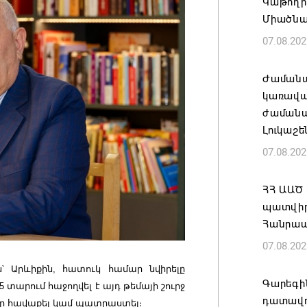
Կաթողի
Միածնա
07.08.202
Ժամանա
կառավա
ժամանակ
Լուկաշե
07.08.202
ՀՀ ԱԱԾ
պատվիրա
Հանրապ
07.08.202
՝ Արևիքին, հատուկ համար նվիրելը
Գարեգին
5 տարում հաջողվել է այդ թեմայի շուրջ
դատավո
եր հավաքել կամ պատրաստել։