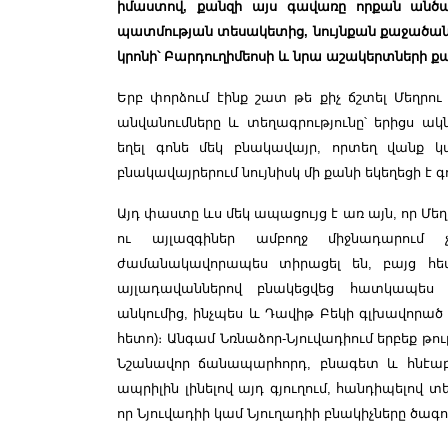
իմաստով, քանզի այս գավառը որքան ան
պատմության տեսակետից, նույնքան քաջածան
կրոնի՝ Բարդուղիմեոսի և նրա աշակերտների ք
Երբ փորձում էինք շատ թե քիչ ճշտել Մեղրո
անվանումները և տեղագրությունը՝ երիցս ա
եղել գոնե մեկ բնակավայր, որտեղ վանք կամ
բնակավայրերում նույնիսկ մի քանի եկեղեցի է գո
Այդ փաստը ևս մեկ ապացույց է առ այն, որ Մ
ու այլազգիներ ամբողջ միջնադարում 
ժամանակավորապես տիրացել են, բայց հետ
այլադավաններով բնակեցվեց հատկապես 
անկումից, ինչպես և Դավիթ Բեկի գլխավոր
հետո)։ Անգամ Նռնաձոր-Նյուվադիում երբեք թու
Նշանավոր ճանապարհորդ, բնագետ և հնէաբա
ապրիլին լինելով այդ գյուղում, հանդիպելով 
որ Նյուվադիի կամ Նյուղադիի բնակիչները ծագու