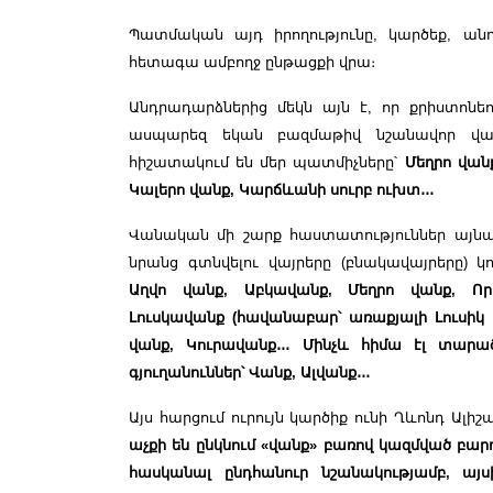
Պատմական այդ իրողությունը, կարծեք, անդ
հետագա ամբողջ ընթացքի վրա։
Անդրադարձներից մեկն այն է, որ քրիստոնե
ասպարեզ եկան բազմաթիվ նշանավոր վանք
հիշատակում են մեր պատմիչները՝
Մեղրո վան
Կալերո վանք, Կարճևանի սուրբ ուխտ
․․․
Վանական մի շարք հաստատություններ այնպիս
նրանց գտնվելու վայրերը (բնակավայրերը) կ
Աղվո վանք, Աբկավանք, Մեղրո վանք, Որ
Լուսկավանք (հավանաբար՝ առաքյալի Լուսիկ 
վանք, Կուրավանք
․․․
Մինչև հիմա էլ տարած
գյուղանուններ՝ Վանք, Ալվանք
․․․
Այս հարցում ուրույն կարծիք ունի Ղևոնդ Ալիշ
աչքի են ընկնում «վանք» բառով կազմված բար
հասկանալ ընդհանուր նշանակությամբ, այ