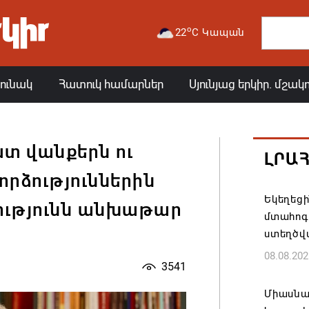
o
22
C Կապան
յունակ
Հատուկ համարներ
Սյունյաց երկիր. մշակ
տ վանքերն ու
ԼՐԱ
որձություններին
Եկեղեց
ությունն անխաթար
մտահոգո
ստեղծվ
08.08.202
3541
Միասնա