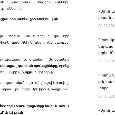
 թե հայագիտական մեր շրջանակներն
ԲՆԱԿԱՎ
ւթյուններին։
«Սյունյ
07.08.202
լուսան
ց աշխարհի ամենաքրիստոնեական
03.03.202
Կապան 
նախաձե
կամ եդեմի մաս է եղել ու կա, որի
մեծածա
Պետակա
իսոն կամ Գեհոն գետը (ներկայումս՝
բնակավ
նորաստե
արկածն
07.08.202
և ստուգապատում տարեգիր Ստեփանոս
26.06.202
տացյալ դարձան սյունեցիները, որոնք
Ռուսաս
ոս սուրբ առաքյալի միջոցով»։
է ուկր
Պողոս Տ
անհրաժ
07.08.202
 Ատրպատականով և անցնելով Երասխը՝
փորձ
կսում քարոզել Արևիքում, Գողթնում,
20.07.202
TRIP ծր
Հայաստ
ի հոգեղեն ճառագայթները նախ և առաջ
կլաստե
«Սյունյ
մ՝ Արևիքում։