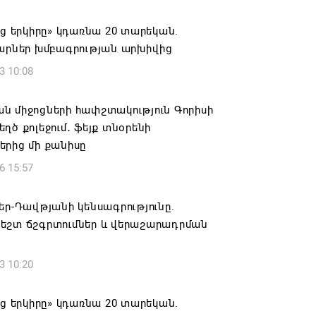
ԱՅՐԻ ՕՐԸ
աց երկիրը» կդառնա 20 տարեկան.
6 16:21
կարներ խմբագրության արխիվից
3 10:08
համայնքի ղեկավար Գևորգ Փարսյանի
ռնությամբ ճանապարհաշինական
վալ աշխատանքներ՝ գյուղական
ն միջոցների հափշտակություն Գորիսի
այրերում
ղծ քոլեջում․ ֆեյք տնօրենի
երից մի քանիսը
6 16:09
6 15:57
տանի բանակը «Իսկանդերով» հարվածել
աինական գնացքին
եր-Դավթյանի կենսագրությունը.
եշտ ճշգրտումներ և վերաշարադրման
6 14:32
3 10:20
ագրով 120 մլն եվրո ներդրում՝
անի մի շարք զբոսաշրջային
րների զարգացման համար
աց երկիրը» կդառնա 20 տարեկան.