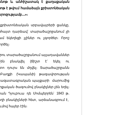
ծանոթ և անհիշատակ է քաղաքական
ոթ է թվում համաձայն քրիստոնեական
արոզությամբ
․․․
»։
ւ քրիստոնեական սրբավայրերի ցանկը,
կնհայտ դարձավ՝ տարածաշրջանում չի
 եկեղեցի չլիներ ու չգործեր։ Որոշ
րծել։
եղրու տարածաշրջանում այլադավաններ
չեն բնակվել (ճիշտ է՝ եկել ու
ո դուրս են մղվել։ Տարածաշրջանն
Բաղքի (Կապանի) թագավորության
ած ազատագրական պայքարի մարումից
րքական ծագումով բնակիչներ չեն եղել։
ն Դյուբուա դե Մոմպերրեն՝ 1843 թ
․
տեղի բնակիչների հետ, արձանագրում է,
մով հայեր էին։