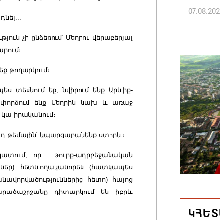
07.08.202
նել...
Թուրքի
ուն չի ընձեռում՝ Մեղրու վերաբերյալ
ռազմակ
արում։
համաձա
եք թողարկում։
07.08.202
ես տեսնում եք, նվիրում ենք Արևիք-
 փորձում ենք Մեղրին նախ և առաջ
Հայ ժող
 կա իրականում։
և հեռաց
07.08.202
յդ թեմային՝ կպարզաբանենք ստորև։
կատում, որ թուրք-ադրբեջանական
Կաթողի
ններ) հետևողականորեն (հատկապես
նիստը 
ավորվածություններից հետո) հայոց
07.08.202
արածաշրջանը դիտարկում են իբրև
ԿՀԵՏ
ՀՐԱՎԻՐ