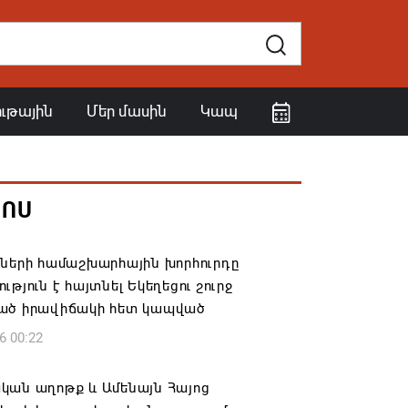
ութային
Մեր մասին
Կապ
ՀՈՍ
իների համաշխարհային խորհուրդը
ւթյուն է հայտնել Եկեղեցու շուրջ
ած իրավիճակի հետ կապված
6 00:22
կան աղոթք և Ամենայն Հայոց