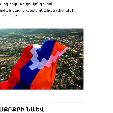
–ից երկաթուղու կոնցեսիոն
րման մասին պաշտոնական դիմում չի
 Օվերչուկ
6 19:03
անյայց Առաքելական Եկեղեցու
րդը կկանգնի դատարանի առջև՝
րության հետ խորացող
րտության պատճառով․ Reuters-ի
նքը
6 18:41
տանից Ադրբեջանի տարածքով
ն է ուղարկվել ցորենով բեռնված 14
6 17:52
ԱՔՐՔՐԻ ՆԱԵՎ