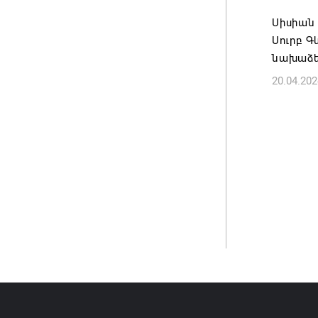
Սիսիան 
Անդրան
Սուրբ Գ
տնօրեն,
նախաձեռ
ազատվե
20.04.202
06.08.202
Կառավար
նախարա
06.08.202