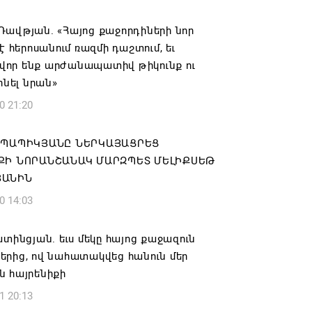
ան» խմբակցությունը ևս մասնակցելու է
Դավթյան. «Հայոց քաջորդիների նոր
ությանը՝ ի աջակցություն Ամենայն
 է հերոսանում ռազմի դաշտում, եւ
աթողիկոսի և սրբազանների. Աննա
որ ենք արժանապատիվ թիկունք ու
յան
լինել նրան»
6 17:04
0 21:20
նե Գրիգորյանը վերանշանակվել է
 ՊԱՊԻԿՅԱՆԸ ՆԵՐԿԱՅԱՑՐԵՑ
ն հետախուզության ծառայության պետի
ՔԻ ՆՈՐԱՆՇԱՆԱԿ ՄԱՐԶՊԵՏ ՄԵԼԻՔՍԵԹ
ում
ՅԱՆԻՆ
6 14:21
0 14:03
նի ներկայիս իշխանությունը ձախողում
ատինցյան. եւս մեկը հայոց քաջազուն
րկրի ներսում ազգային համերաշխության
երից, ով նահատակվեց հանուն մեր
ման, թե՛ արտաքին ճակատում հայ
ն հայրենիքի
դի շահերի պաշտպանության գործը
1 20:13
6 14:18