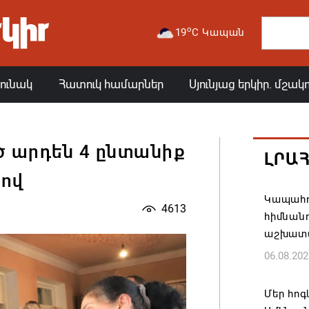
o
19
C Կապան
յունակ
Հատուկ համարներ
Սյունյաց երկիր. մշակ
 արդեն 4 ընտանիք
ԼՐԱ
ով
Կապահո
4613
հիմնան
աշխատ
06.08.202
Մեր հոգ