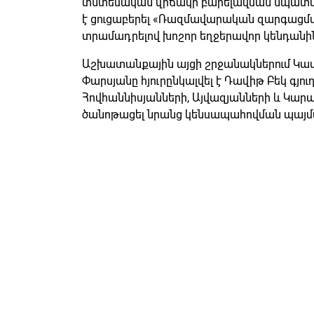
տնտեսական վիճակի բարելավման նպատակ
է ցուցաբերել «Ռազմավարական զարգացման
տրամադրելով խոշոր եղջերավոր կենդանի
Աշխատանքային այցի շրջանակներում Կա
Փարսյանը հյուրընկալվել է Դավիթ Բեկ գյո
Հովհաննիսյանների, Այվազյանների և Կար
ծանոթացել նրանց կենսապահովման պայմա