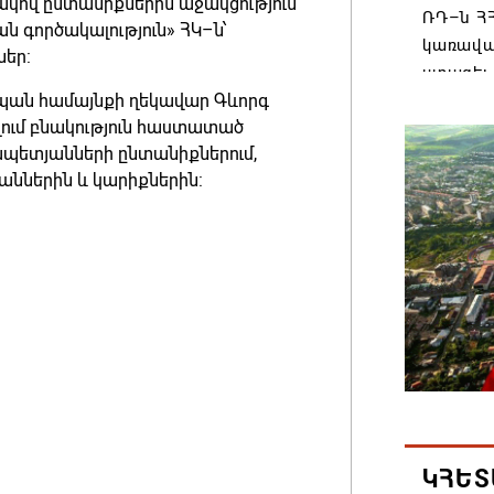
ով ընտանիքներին աջակցություն
ՌԴ–ն ՀՀ
 գործակալություն» ՀԿ–ն՝
կառավա
ներ:
ստացել.
պան համայնքի ղեկավար Գևորգ
06.08.202
ւղում բնակություն հաստատած
ապետյանների ընտանիքներում,
Հայաստ
ններին և կարիքներին:
առաջնո
կառավա
հակամա
արձագա
06.08.202
Ռուսաս
Հայաստա
վագոն
06.08.202
ԿՀԵՏ