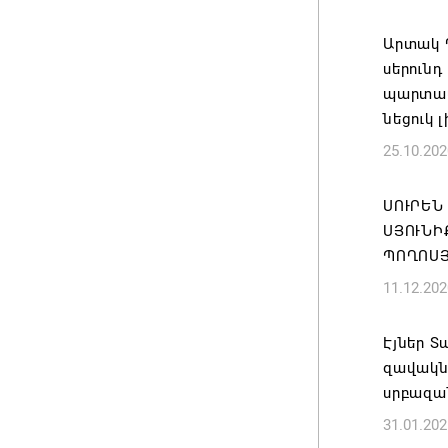
«Հայաստ
Արտակ 
դատավար
սերունդ
Հայոց կ
պարտավ
Գրիգոր
նեցուկ 
06.08.202
25.10.202
Քրիստին
ՍՈՒՐԵՆ
Արտաքի
ՍՅՈՒՆԻ
պաշտոն
ՊՈՂՈՍ
06.08.202
11.12.202
Հայաստա
Էյներ Տ
է թե՛ ե
զավակն
պահպան
սրբազա
ժողովր
31.01.202
06.08.202