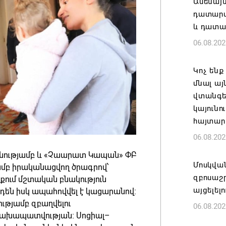
Ամենայ
դատարան
և դատա
06.08.202
Կոչ ենք
մնալ այ
վտանգել
կայունո
հայտար
06.08.202
ությամբ և «Չաարատ Կապան» ՓԲ
Մոսկվա
մբ իրականացվող ծրագրով՝
զբոսաշ
ում մշտական բնակություն
այցելել
ն իսկ ապահովվել է կացարանով:
ւթյամբ զբաղվելու
06.08.202
ց նախապատվության։ Սոցիալ–