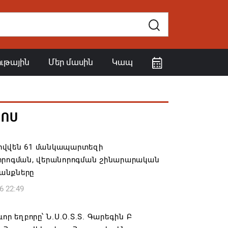
ութային
Մեր մասին
Կապ
ՀՈՍ
վվեն 61 մանկապարտեզի
որոգման, վերանորոգման շինարարական
անքները
6 22:49
ևոր եղբորը՝ Ն.Ս.Օ.Տ.Տ. Գարեգին Բ