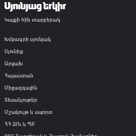
07.08.2026 16:55
Կայքի հին տարբերակ
Թուրքիան, Սաուդյան Արաբիան և Պակիստանը
ռազմական դաշինք ստեղծելու մասին
համաձայնագիր են ստորագրել
Խմբագրի սյունյակ
07.08.2026 16:43
Սյունիք
Արցախ
Հայաստան
Միջազգային
Տեսանյութեր
Մշակույթ և սպորտ
ՀՀ ԶՈւ և ՊԲ