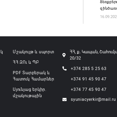
ձեռքբե
զինծառա
16.09.202
ակ
Մշակույթ և սպորտ
ՀՀ, ք․ Կապան, Շահումյ
20/32
ՀՀ ԶՈւ և ՊԲ
+374 285 5 25 63
PDF Տարբերակ և
Հատուկ Համարներ
+374 91 45 90 47
Սյունյաց երկիր.
+374 77 45 90 47
մշակութային
syuniacyerkir@mail.ru