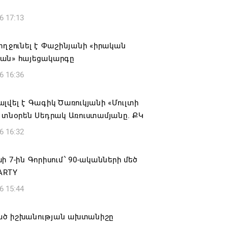
6 17:13
ողջունել է Փաշինյանի «իրական
ան» հայեցակարգը
6 16:36
լվել է Գագիկ Ծառուկյանի «Մուլտի
 տնօրեն Սեդրակ Առուստամյանը. ՔԿ
6 16:32
ի 7-ին Գորիսում՝ 90-ականների մեծ
ARTY
6 15:44
ծ իշխանության ախտանիշը