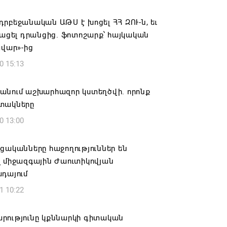
ում․ սոցիալական ցանցերում
րբեջանական ԱԹՍ է խոցել ՀՀ ԶՈՒ-ն, եւ
անների վարձակալության անվան տակ
նացել դրանցից. ֆոտոշարք՝ հայկական
ություններ
ավար»-ից
6 11:52
0 15:13
ԵՎ ԴԻՑՄԱՅՐԻ ԳՅՈՒՂԵՐԸ ԱՅՍՈՒՀԵՏԵՎ
անում աշխարհազոր կստեղծվի. որոնք
ՐԳՎԱԾ ՋՐԱՄԱՏԱԿԱՐԱՐՈՒՄ ԿՈՒՆԵՆԱՆ
տակները
6 11:26
0 13:00
մոյանը հանցագործության մասին
ցականները հաջողություններ են
ւմ է ներկայացրել
լ միջազգային Ժաուտիկովյան
6 11:06
դայում
1 10:22
րությունը կքննարկի գիտական