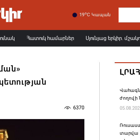
o
19
C Կապան
յունակ
Հատուկ համարներ
Սյունյաց երկիր. մշակ
ման»
ԼՐԱ
պետության
Վահագն
ժողովի
6370
05.08.202
Ռուսաս
տարվա ա