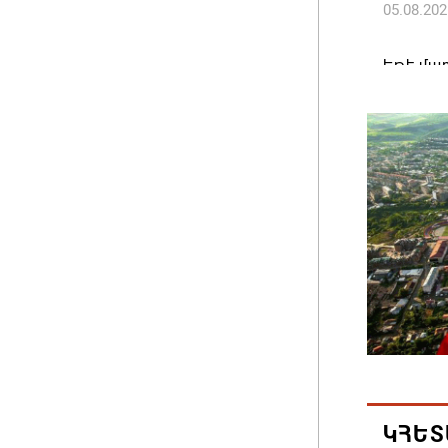
05.08.202
Եթե մար
այլ երկ
պատգամ
05.08.202
Ամփոփվե
արդյուն
10958 ա
05.08.202
ԱՄՆ-ն 
ֆոնդայի
դոլարի
05.08.202
ԿՀԵՏ