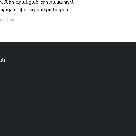
րումներ գրանցած երիտասարդին
յությունից ազատելու հարցը
0 21:59
ան