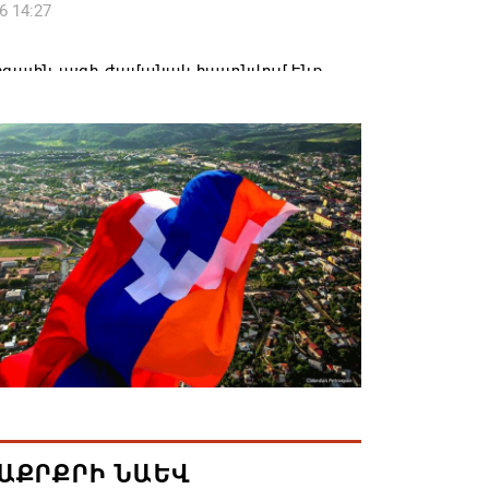
6 14:27
զային այցի ժամանակ հայտնվում ենք
րի տարածքում, մեղավորը դուք եք․
ավորը՝ ՔՊ-ականին
6 12:08
լ են 2026թ. բուհական ընդունելության
քները. ՀՀ բուհերում այս տարի կսովորի
ռաջին կուրսեցի
6 12:01
կրկնապատկել է TRIPP նախագծի
ն միջոցները՝ հասցնելով դրանք 402 մլն
6 11:57
ԱՔՐՔՐԻ ՆԱԵՎ