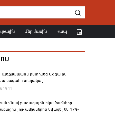
ութային
Մեր մասին
Կապ
ՀՈՍ
 Ալեքսանյանն ընտրվեց Ազգային
 նախագահի տեղակալ
6 19:11
տանի նավթագազային եկամուտները
ռաջին յոթ ամիսներին նվազել են 17%-