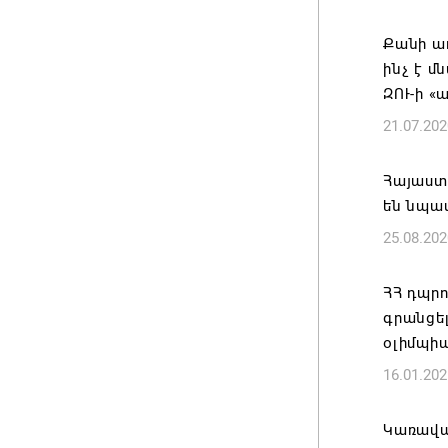
Զգուշաց
Քանի ադ
բնակար
ինչ է մ
խարդախ
ԶՈՒ-ի «
05.08.202
21.07.202
ՍԶՆԱԿ 
Հայաստ
ՀԱՄԱԿԱ
են նպա
05.08.202
25.08.202
Հայկ Դե
ՀՀ դպրո
հաղորդո
գրանցե
05.08.202
օլիմպիա
16.01.202
Կառավա