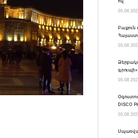
ով
05.08.202
Բաքուն 
Հայաստ
05.08.202
Ձերբակա
գրուպի»
05.08.202
Օգոստոս
DISCO P
05.08.202
Սպառվա