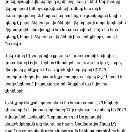
գործընթացին վերաբերող ոչ մի նոր բան չունեմ։ Երբ խոսքը
վերաբերում է ձերբակալվածներին, մենք հստակ և
հետևողականորեն հայտարարում ենք, որ ցանկացած երկիր
պետք է բոլոր ձերբակալվածներին վերաբերվի մարդկայնորեն,
միջազգային իրավունքին համապատասխան, ինչպես նաև
պետք է հարգի ձերբակալվածների իրավունքները»,-ասել է
Պատելը:
Ավելի վաղ Միջազգային քրեական դատարանի նախկին
դատախազ Լուիս Մորենո Օկամպոն հայությանը կոչ էր արել
միավորել ջանքերը ՄԱԿ-ի կլիմայի հարցերով COP29
խորհրդաժողովից առաջ և քարոզարշավ սկսել ԶԼՄ-ներում և
սոցցանցերում՝ ի աջակցություն Բաքվում պահվող հայ
գերիների:
Նշենք, որ Բաքուն պաշտոնապես հաստատում է 23 հայերի
գերեվարման փաստը, որոնցից 17-ը այնտեղ հայտնվել են 2023
թվականին Լեռնային Ղարաբաղի դեմ Ադրբեջանի
սեպտեմբերյան ագրեսիայից հետո։ Նրանց թվում նաև ԼՂ
ռազմաքաղաքական ղեկավարության ներկայացուցիչներ կան։