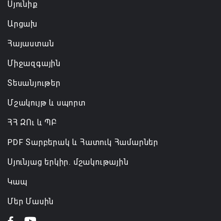
Սյունիք
Արցախ
Հայաստան
Միջազգային
Տեսանյութեր
Մշակույթ և սպորտ
ՀՀ ԶՈւ և ՊԲ
PDF Տարբերակ և Հատուկ Համարներ
Սյունյաց երկիր. մշակութային
Կապ
Մեր Մասին