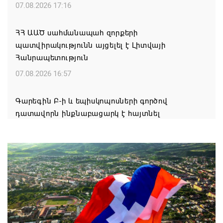
07.08.2026 17:16
ՀՀ ԱԱԾ սահմանապահ զորքերի
պատվիրակությունն այցելել է Լիտվայի
Հանրապետություն
07.08.2026 16:57
Գարեգին Բ-ի և եպիսկոպոսների գործով
դատավորն ինքնաբացարկ է հայտնել
07.08.2026 16:55
Թուրքիան, Սաուդյան Արաբիան և Պակիստանը
ռազմական դաշինք ստեղծելու մասին
համաձայնագիր են ստորագրել
07.08.2026 16:43