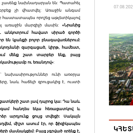
թե չասենք նախնադարյան են: Պատահել
07.08.202
րբեք չի վհատվել: Առաջին անգամ
երբ հաստատապես որոշեց աթլետիկայով
ՀՀ ԱԱԾ
ել առաջին մարզիչի մասին:
«Նրանից
պատվիրա
ն և անկոտրում հավատ սիրած գործի
Հանրապ
 են կյանքի բոլոր բնագավառներում:
07.08.202
կողմանի զարգացած, կիրթ, համեստ,
ւմ մենք շատ տարբեր ենք, բայց
կամությամբ ու եռանդով»
:
Գարեգին
դատավո
՝ նախասիրություններ ունի առօրյա
07.08.202
րը, նաև հաճելի զրուցակից է, ուստի
Թուրքի
ցատկերի շատ լավ դպրոց կա: Դա նաև
ռազմակ
 անգամ հանդես եկա հեռացատկով և
համաձա
ր արդյունք ցույց տվեցի: Սակայն
07.08.202
աղվեմ, միշտ ասում էր, որ ֆիզիկապես
ԿՀԵՏ
երի մասնակցեմ: Բայց չգրված օրենք է,