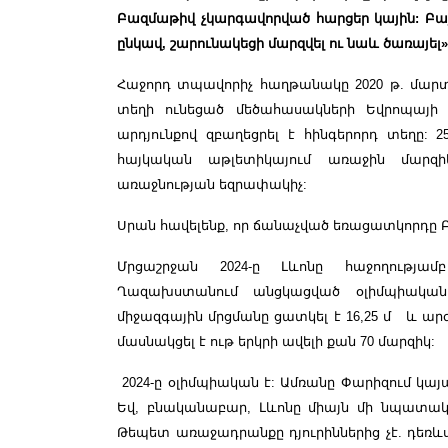
Բազմաթիվ չկարգավորված հարցեր կային: Բա
ընկավ, շարունակեցի մարզվել ու նաև ծառայել»
Հաջորդ տպավորիչ հաղթանակը 2020 թ. մարտ
տեղի ունեցած մեծահասակների Եվրոպայի առ
արդյունքով զբաղեցրել է հինգերորդ տեղը:
հայկական աթլետիկայում առաջին մարզի
առաջնության եզրափակիչ:
Սրան հավելենք, որ ճանաչված եռացատկորդը Բ
Մրցաշրջան 2024-ը Լևոնը հաջողությամ
Ղազախստանում անցկացված օլիմպիական 
միջազգային մրցմանը ցատկել է 16,25 մ և ա
մասնակցել է ութ երկրի ավելի քան 70 մարզիկ:
2024-ը օլիմպիական է: Ամռանը Փարիզում կայ
Եվ, բնականաբար, Լևոնը միայն մի նպատակ ո
Թեպետ առաջադրանքը դյուրիններից չէ. դեռևս 