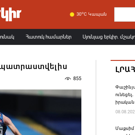
o
30
C Կապան
յունակ
Հատուկ համարներ
Սյունյաց երկիր. մշակ
 պատրաստվելիս
ԼՐԱ
855
Փաշինյա
ունեցել
իրական
08.08.202
Մաքսիմ 