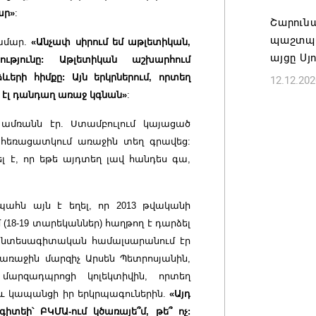
07.08.202
ար»
:
Շարունա
պաշտպա
համար.
«Անչափ սիրում եմ աթլետիկան,
այցը Սյ
թյունը: Աթլետիկան աշխարհում
րի հիմքը: Այն երկրներում, որտեղ
12.12.202
 էլ դանդաղ առաջ կգնան»
:
 ամռանն էր. Ստամբուլում կայացած
 հեռացատկում առաջին տեղ գրավեց:
 է, որ եթե այդտեղ լավ հանդես գա,
ահն այն է եղել, որ 2013 թվականի
18-19 տարեկաններ) հաղթող է դարձել
 տնտեսագիտական համալսարանում էր
 առաջին մարզիչ Արսեն Պետրոսյանին,
արզադպրոցի կոլեկտիվին, որտեղ
նաև կապանցի իր երկրպագուներին.
«Այդ
իտեի՝ ԲԿՄԱ-ում կծառայե՞մ, թե՞ ոչ: