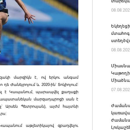
տարեկ
08.08.202
Եկեղեց
մտահոգո
ստեղծվ
08.08.202
Միասնա
Կաթողի
ակի մարզիկն է, ով երկու անգամ
Միածնա
դե Ժանեյրոյում և 2020-ին՝ Տոկիոյում:
07.08.202
սել է Կապանում, պարապվել քաղաքի
կապատանեկան մարզադպրոցի սան է
Ժամանա
՝ Արսեն Պետրոսյան), այժմ հայտնի
կառավա
րս:
ժամանակ
Կապանում աթլետիկայով զբաղվելու
Լուկաշե