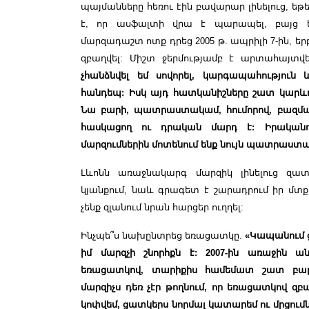
պայմանները հեռու էին բավարար լինելուց, ե
է, որ ասֆալտի վրա է պարապել, բայց ե
մարզադաշտ ոտք դրեց 2005 թ. ապրիլի 7-ին, 
զբաղվել: Միշտ ջերմությամբ է արտահայտվ
չհանձնվել եմ սովորել, կարգապահությու
հանդեպ: Իսկ այդ հատկանիշները շատ կարևոր
Նա բարի, պատրաստակամ, հումորով, բազմա
հասկացող ու դրական մարդ է: Իրականո
մարզումներին մոտենում ենք նույն պատրաստա
Լևոնն առաջնակարգ մարզիկ լինելուց զատ
կյանքում, նաև գրագետ է շարադրում իր մտքե
չենք զլանում նրան հարցեր ուղղել:
Ինչպե՞ս նախընտրեց եռացատկը.
«Կապանում 
իմ մարզչի շնորհքն է: 2007-ին առաջին
եռացատկով, տարիքիս համեմատ շատ բարձ
մարզիչս դեռ չէր թողնում, որ եռացատկով զբ
կոփվեմ, ցատկերս նորմալ կատարեմ ու մրցումն