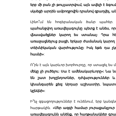
երբ մի բան չի թույլատրվում, այն ավելի է ձգո
սկսեցի արդեն ամբողջովին դրանով զբաղվել, ա
Լինո՞ւմ են հոգեբանական ծանր պահեր
պահանջվող առավելագույնը պետք է անես, որ
վնասվածքներ կարող ես ստանալ: Դրա հ
առաջացնելուց բացի, երկար ժամանակ կարող 
տեխնիկական վարժությունը: Իսկ եթե դա չկ
հասնի»
:
Ո՞րն է այն կարևոր խորհուրդը, որ ստացել ես 
մեկը չի լուծելու: Սա է ամենակարևորը»: Նա 
են շատ խոչընդոտներ, դժվարություններ
կխանգարեն քեզ: Արդար աշխատիր, նպատա
կընկնի»
:
Ի՞նչ զգացողություններ է ունենում, երբ կ
հարթակին.
«Մեր ազգի համար յուրաքանչյուր
առավելագույնն անենք, որ հաղթանակներ գրա