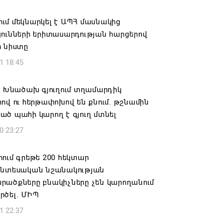
ովուրդն է ընտրում Հայոց Հայրապետին
նելու ընթացակարգ չկա
ւմ մեկնարկել է ԱՊՀ մասնակից
յունների երիտասարդության հարցերով
6 16:39
ի նիստը
1 18:45
կոսի և 6 եպիսկոպոսի գործով դատական
կանցկացվի դռնփակ
ի Խնածախ գյուղում տղամարդիկ
6 16:34
ով ու հերթափոխով են քնում. թշնամին
ծ պահի կարող է գյուղ մտնել
ՈՒՄ ԵՆՔ ՄԻԱՍԻՆ ՆՇԵԼՈՒ ՏԱՇՏՈՒՆ
0 23:27
ԱՅՐԻ ՕՐԸ
6 16:21
ում գրեթե 200 հեկտար
տնտեսական նշանակության
համայնքի ղեկավար Գևորգ Փարսյանի
րածքները բնակիչները չեն կարողանում
ռնությամբ ճանապարհաշինական
րծել. ՄԻՊ
վալ աշխատանքներ՝ գյուղական
1 22:37
այրերում