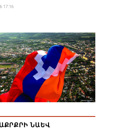
6 17:16
 սահմանապահ զորքերի
կությունն այցելել է Լիտվայի
ետություն
6 16:57
 Բ-ի և եպիսկոպոսների գործով
րն ինքնաբացարկ է հայտնել
6 16:55
ան, Սաուդյան Արաբիան և Պակիստանը
ան դաշինք ստեղծելու մասին
յնագիր են ստորագրել
6 16:43
ԱՔՐՔՐԻ ՆԱԵՎ