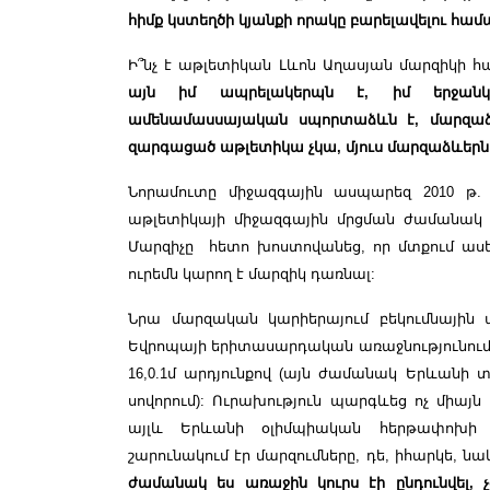
հիմք կստեղծի կյանքի որակը բարելավելու համ
Ի՞նչ է աթլետիկան Լևոն Աղասյան մարզիկի 
այն իմ ապրելակերպն է, իմ երջանկու
ամենամասսայական սպորտաձևն է, մարզաձևե
զարգացած աթլետիկա չկա, մյուս մարզաձևերն
Նորամուտը միջազգային ասպարեզ 2010 թ.
աթլետիկայի միջազգային մրցման ժամանակ
Մարզիչը հետո խոստովանեց, որ մտքում ասել
ուրեմն կարող է մարզիկ դառնալ:
Նրա մարզական կարիերայում բեկումնային պ
Եվրոպայի երիտասարդական առաջնությունում (
16,0.1մ արդյունքով (այն ժամանակ Երևանի
սովորում): Ուրախություն պարգևեց ոչ միայն
այլև Երևանի օլիմպիական հերթափոխի մ
շարունակում էր մարզումները, դե, իհարկե, 
ժամանակ ես առաջին կուրս էի ընդունվել, չգ