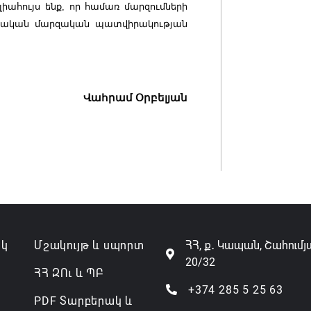
 լիահույս ենք, որ համառ մարզումների
յկական մարզական պատվիրակության
Վահրամ Օրբելյան
ակ
Մշակույթ և սպորտ
ՀՀ, ք․ Կապան, Շահումյ
20/32
ՀՀ ԶՈւ և ՊԲ
+374 285 5 25 63
PDF Տարբերակ և