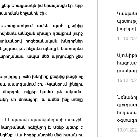
Հայ ժող
ւմ քեզ: Եռացատկն իմ երազանքն էր, երբ
և հեռաց
Կապանո
նսահման երջանիկ էի»
:
պետութ
07.08.202
.
«Եռացատկում ամեն պահ քեզնից
խորհրդ
ովհետև աննշան սխալի դեպքում լուրջ
11.10.202
Կաթողի
ետևանքով հոգեբանական խնդիրներ
նիստը 
է չզգաս, թե ինչպես պետք է կատարես
Սյունիք
07.08.202
արողանաս, ապա մեծ արդյունքի չես
հագուստ
ցանկացա
ՀՐԱՎԻՐ
մարզիչիցդ.
«Քո խնդիրը քեզնից բացի ոչ
16.12.202
ԲՆԱԿԱՎ
նաև պատգամում էր. «Կյանքում լինելու
07.08.202
 և մարդիկ, ովքեր կամա թե ակամա
Նռնաձոր
կդ մի մոռացիր, և ամեն ինչ տեղը
գյուղա
Կապան 
հողատա
նախաձե
օգտագո
անգնում է պատվո պատվանդանի առաջին
մեծածա
 հաղթանակ ոգեշնչող է: Մենք պետք է
10.01.202
բնակավ
նցենք: Սա հոգեբանորեն մեծ խթան ու