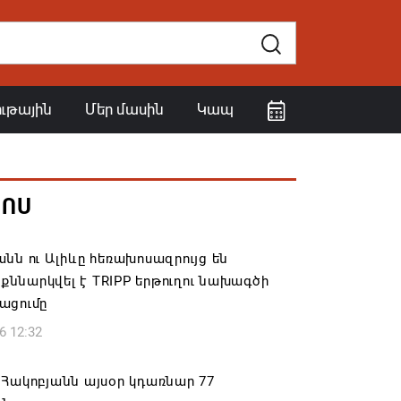
ութային
Մեր մասին
Կապ
ՀՈՍ
նն ու Ալիևը հեռախոսազրույց են
․ քննարկվել է TRIPP երթուղու նախագծի
ացումը
6 12:32
Հակոբյանն այսօր կդառնար 77